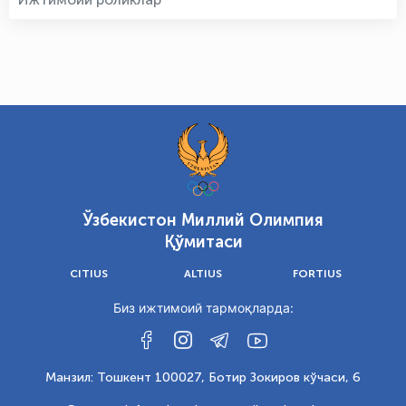
Ўзбекистон Миллий Олимпия
Қўмитаси
CITIUS
ALTIUS
FORTIUS
Биз ижтимоий тармоқларда:
Манзил: Тошкент 100027, Ботир Зокиров кўчаси, 6