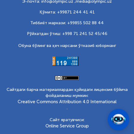
Э-почта: info@olympic.uz ,
media@olympic.uz
Қўмита: +99871 244 41 41
Тиббиёт маркази: +99855 502 88 44
Рўйхатдан ўтиш: +998 71 241 52 45/46
Обуна бўлинг ва ҳеч нарсани ўтказиб юборманг
Сайтдаги барча материаллардан қуйидаги лицензия бўйича
фойдаланиш мумкин:
Creative Commons Attribution 4.0 International
.
Сайт яратувчиси:
Online Service Group