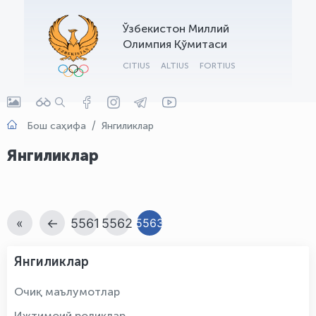
OLYMPCHIK AI - yordamchi
Ўзбекистон Миллий
Онлайн · olympic.uz
Олимпия Қўмитаси
CITIUS
ALTIUS
FORTIUS
Бош саҳифа
Янгиликлар
Янгиликлар
«
←
5561
5562
5563
Янгиликлар
Очиқ маълумотлар
Ижтимоий роликлар