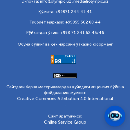
Э-почта: info@olympic.uz ,
media@olympic.uz
Қўмита: +99871 244 41 41
Тиббиёт маркази: +99855 502 88 44
Рўйхатдан ўтиш: +998 71 241 52 45/46
Обуна бўлинг ва ҳеч нарсани ўтказиб юборманг
Сайтдаги барча материаллардан қуйидаги лицензия бўйича
фойдаланиш мумкин:
Creative Commons Attribution 4.0 International
.
Сайт яратувчиси:
Online Service Group