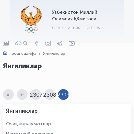
OLYMPCHIK AI - yordamchi
Ўзбекистон Миллий
Онлайн · olympic.uz
Олимпия Қўмитаси
CITIUS
ALTIUS
FORTIUS
Бош саҳифа
Янгиликлар
Янгиликлар
«
←
2307
2308
2309
Янгиликлар
Очиқ маълумотлар
Ижтимоий роликлар