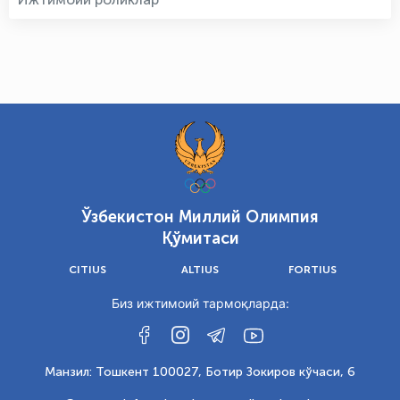
Ўзбекистон Миллий Олимпия
Қўмитаси
CITIUS
ALTIUS
FORTIUS
Биз ижтимоий тармоқларда:
Манзил: Тошкент 100027, Ботир Зокиров кўчаси, 6