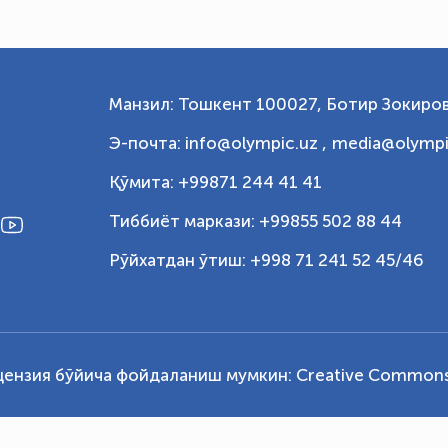
Манзил: Тошкент 100027, Ботир Зокиров
Э-почта: info@olympic.uz ,
media@olympi
Қўмита: +99871 244 41 41
Тиббиёт маркази: +99855 502 88 44
Рўйхатдан ўтиш: +998 71 241 52 45/46
цензия бўйича фойдаланиш мумкин:
Creative Commons 