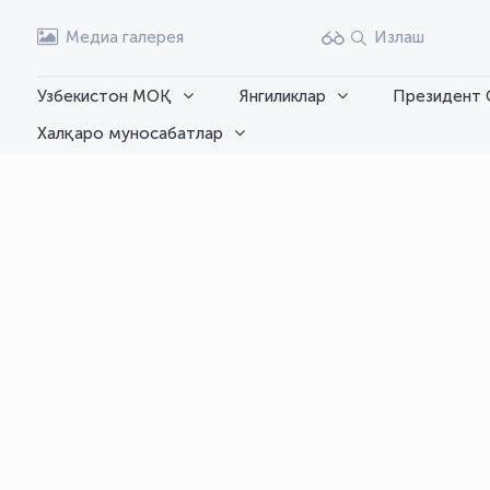
Медиа галерея
Излаш
Узбекистон МОҚ
Янгиликлар
Президент 
Халқаро муносабатлар