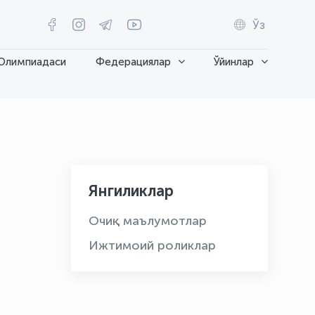
Ўз
Олимпиадаси
Федерациялар
Ўйинлар
Янгиликлар
Очиқ маълумотлар
Ижтимоий роликлар
OLYMPCHIK AI - yordamchi
Онлайн · olympic.uz