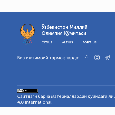
Ўзбекистон Миллий
Олимпия Қўмитаси
CITIUS
ALTIUS
FORTIUS
Биз ижтимоий тармоқларда:
Сайтдаги барча материаллардан қуйидаги ли
4.0 International
.