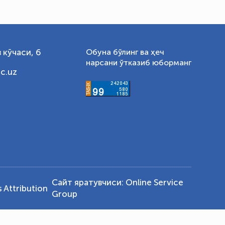
 кўчаси, 6
Обуна бўлинг ва ҳеч
нарсани ўтказиб юборманг
c.uz
Сайт яратувчиси:
Online Service
Attribution
Group