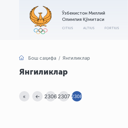
Ўзбекистон Миллий
Олимпия Қўмитаси
CITIUS
ALTIUS
FORTIUS
Бош саҳифа
Янгиликлар
Янгиликлар
«
←
2306
2307
2308