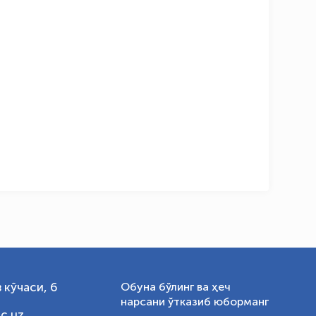
OLYMPCHIK AI - yordamchi
Онлайн · olympic.uz
 кўчаси, 6
Обуна бўлинг ва ҳеч
нарсани ўтказиб юборманг
c.uz