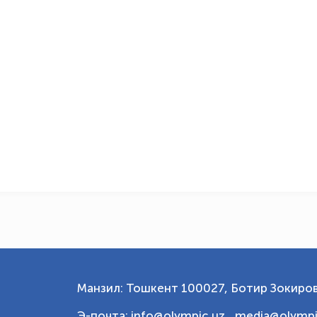
Манзил: Тошкент 100027, Ботир Зокиров
Э-почта: info@olympic.uz ,
media@olympi