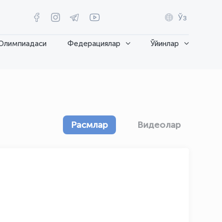
Ўз
Олимпиадаси
Федерациялар
Ўйинлар
Расмлар
Видеолар