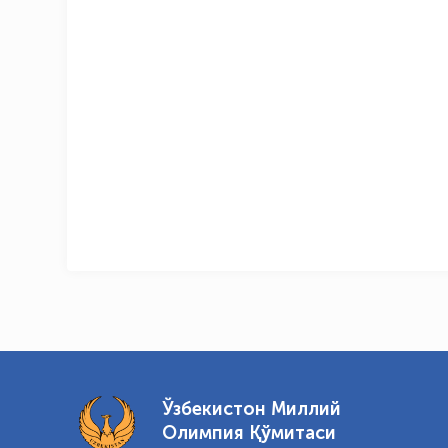
Ўзбекистон Миллий
Олимпия Қўмитаси