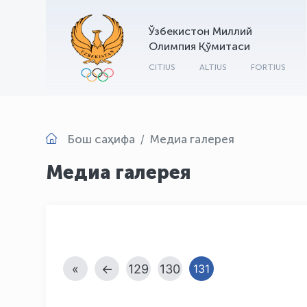
Ўзбекистон Миллий
Олимпия Қўмитаси
CITIUS
ALTIUS
FORTIUS
Бош саҳифа
Медиа галерея
Медиа галерея
«
←
129
130
131