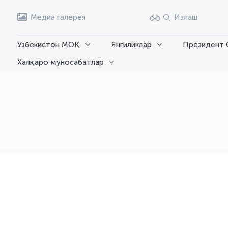
Медиа галерея
Излаш
Узбекистон МОҚ
Янгиликлар
Президент 
Халқаро муносабатлар