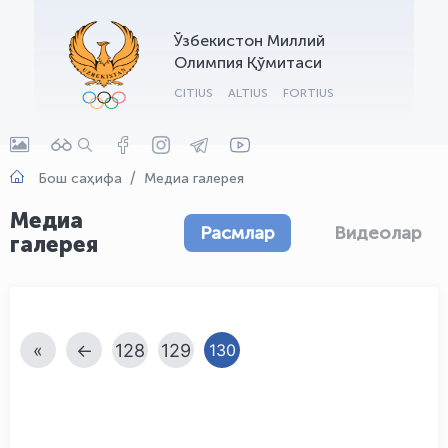
OLYMPCHIK AI - yordamchi
Ўзбекистон Миллий
Онлайн · olympic.uz
Олимпия Қўмитаси
CITIUS
ALTIUS
FORTIUS
Бош саҳифа
Медиа галерея
Медиа
Расмлар
Видеолар
галерея
«
←
128
129
130