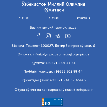
Ўзбекистон Миллий Олимпия
Қўмитаси
CITIUS
ALTIUS
FORTIUS
Биз ижтимоий тармоқларда:
Манзил: Тошкент 100027, Ботир Зокиров кўчаси, 6
Э-почта: info@olympic.uz ,
media@olympic.uz
Қўмита: +99871 244 41 41
Тиббиёт маркази: +99855 502 88 44
Рўйхатдан ўтиш: +998 71 241 52 45/46
Обуна бўлинг ва ҳеч нарсани ўтказиб юборманг