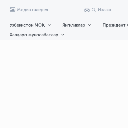
Медиа галерея
Излаш
Узбекистон МОҚ
Янгиликлар
Президент 
Халқаро муносабатлар