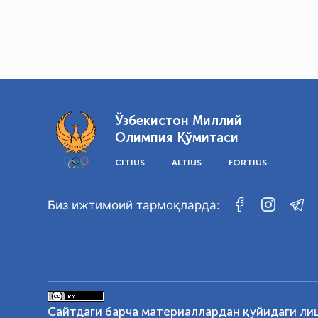
Ўзбекистон Миллий
Олимпия Қўмитаси
CITIUS
ALTIUS
FORTIUS
Биз ижтимоий тармоқларда:
Сайтдаги барча материаллардан қуйидаги ли