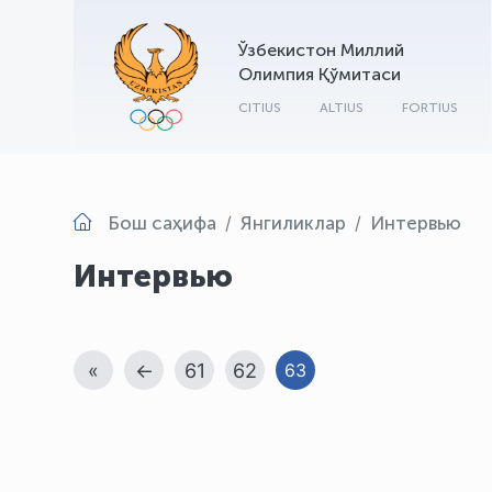
Ўзбекистон Миллий
Олимпия Қўмитаси
CITIUS
ALTIUS
FORTIUS
Бош саҳифа
Янгиликлар
Интервью
Интервью
«
←
61
62
63