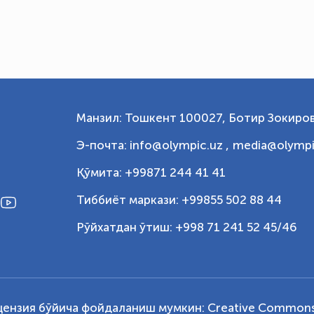
Манзил: Тошкент 100027, Ботир Зокиров
Э-почта: info@olympic.uz ,
media@olympi
Қўмита: +99871 244 41 41
Тиббиёт маркази: +99855 502 88 44
Рўйхатдан ўтиш: +998 71 241 52 45/46
цензия бўйича фойдаланиш мумкин:
Creative Commons 