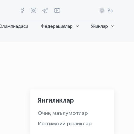
Ўз
Олимпиадаси
Федерациялар
Ўйинлар
Янгиликлар
OLYMPCHIK AI - yordamchi
Очиқ маълумотлар
Онлайн · olympic.uz
Ижтимоий роликлар