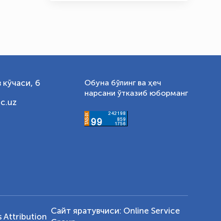
 кўчаси, 6
Обуна бўлинг ва ҳеч
нарсани ўтказиб юборманг
c.uz
Сайт яратувчиси:
Online Service
Attribution