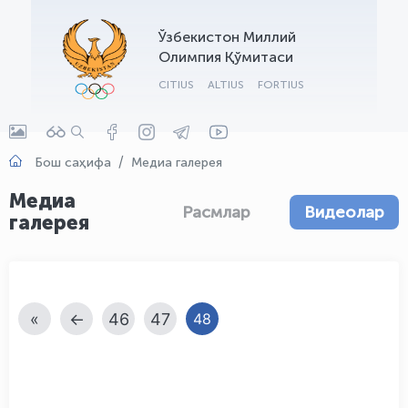
OLYMPCHIK AI - yordamchi
Ўзбекистон Миллий
Онлайн · olympic.uz
Олимпия Қўмитаси
CITIUS
ALTIUS
FORTIUS
Бош саҳифа
Медиа галерея
Медиа
Расмлар
Видеолар
галерея
«
←
46
47
48