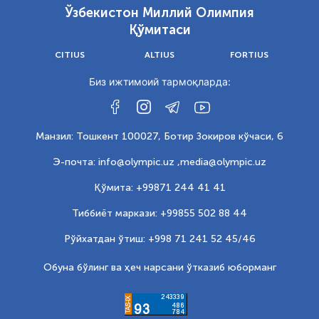
Ўзбекистон Миллий Олимпия
Қўмитаси
CITIUS
ALTIUS
FORTIUS
Биз ижтимоий тармоқларда:
Манзил: Тошкент 100027, Ботир Зокиров кўчаси, 6
Э-почта: info@olympic.uz ,
media@olympic.uz
Қўмита: +99871 244 41 41
Тиббиёт маркази: +99855 502 88 44
Рўйхатдан ўтиш: +998 71 241 52 45/46
Обуна бўлинг ва ҳеч нарсани ўтказиб юборманг