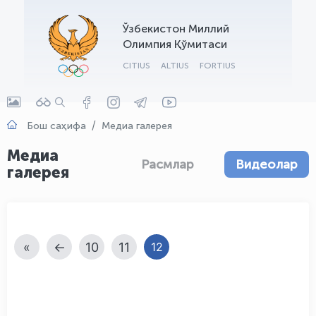
OLYMPCHIK AI - yordamchi
Ўзбекистон Миллий
Онлайн · olympic.uz
Олимпия Қўмитаси
CITIUS
ALTIUS
FORTIUS
Бош саҳифа
Медиа галерея
Медиа
Расмлар
Видеолар
галерея
«
←
10
11
12