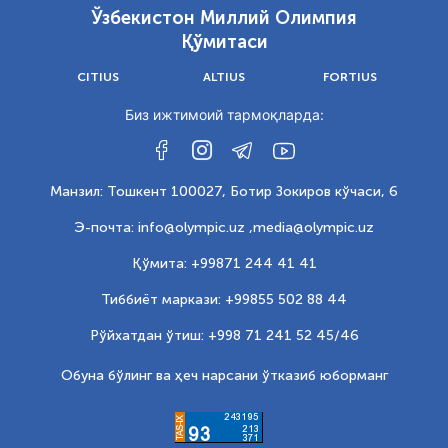
Ўзбекистон Миллий Олимпия
Қўмитаси
CITIUS
ALTIUS
FORTIUS
Биз ижтимоий тармоқларда:
Манзил: Тошкент 100027, Ботир Зокиров кўчаси, 6
Э-почта: info@olympic.uz ,
media@olympic.uz
Қўмита: +99871 244 41 41
Тиббиёт маркази: +99855 502 88 44
Рўйхатдан ўтиш: +998 71 241 52 45/46
Обуна бўлинг ва ҳеч нарсани ўтказиб юборманг