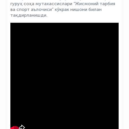
гуруҳ соҳа мутахассислари “Жисмоний тарбия
ва спорт аълочиси” кўкрак нишони билан
тақдирланишди.