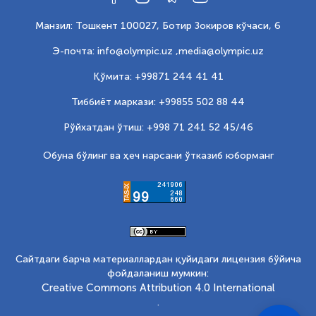
Манзил: Тошкент 100027, Ботир Зокиров кўчаси, 6
Э-почта: info@olympic.uz ,
media@olympic.uz
Қўмита: +99871 244 41 41
Тиббиёт маркази: +99855 502 88 44
Рўйхатдан ўтиш: +998 71 241 52 45/46
Обуна бўлинг ва ҳеч нарсани ўтказиб юборманг
Сайтдаги барча материаллардан қуйидаги лицензия бўйича
фойдаланиш мумкин:
Creative Commons Attribution 4.0 International
.