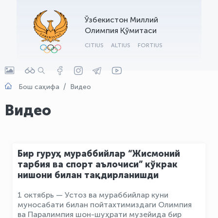
OLYMPCHIK AI - yordamchi
Ўзбекистон Миллий
Онлайн · olympic.uz
Олимпия Қўмитаси
CITIUS
ALTIUS
FORTIUS
Бош саҳифа
Видео
Видео
Бир гуруҳ мураббийлар “Жисмоний
тарбия ва спорт аълочиси” кўкрак
нишони билан тақдирланишди
1 октябрь — Устоз ва мураббийлар куни
муносабати билан пойтахтимиздаги Олимпия
ва Паралимпия шон-шуҳрати музейида бир