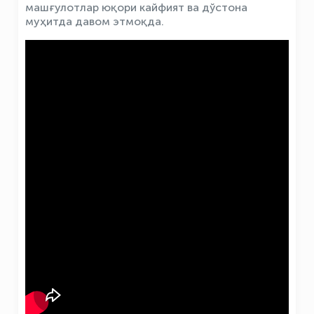
машғулотлар юқори кайфият ва дўстона
муҳитда давом этмоқда.