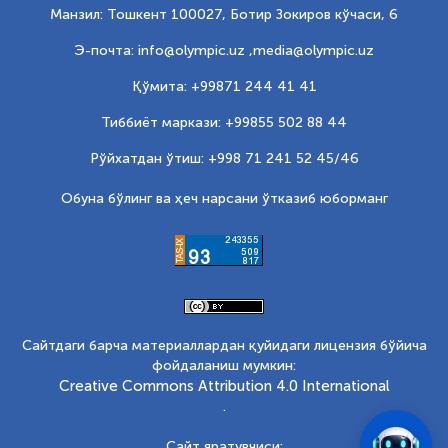
Манзил: Тошкент 100027, Ботир Зокиров кўчаси, 6
Э-почта: info@olympic.uz ,
media@olympic.uz
Қўмита: +99871 244 41 41
Тиббиёт маркази: +99855 502 88 44
Рўйхатдан ўтиш: +998 71 241 52 45/46
Обуна бўлинг ва ҳеч нарсани ўтказиб юборманг
Сайтдаги барча материаллардан қуйидаги лицензия бўйича
фойдаланиш мумкин:
Creative Commons Attribution 4.0 International
.
Сайт яратувчиси: