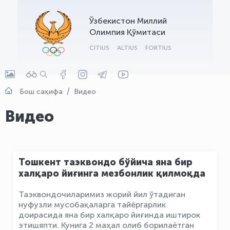
OLYMPCHIK AI - yordamchi
Ўзбекистон Миллий
Онлайн · olympic.uz
Олимпия Қўмитаси
CITIUS
ALTIUS
FORTIUS
Бош саҳифа
Видео
Видео
Тошкент таэквондо бўйича яна бир
халқаро йиғинга мезбонлик қилмоқда
Таэквондочиларимиз жорий йил ўтадиган
нуфузли мусобақаларга тайёргарлик
доирасида яна бир халқаро йиғинда иштирок
этишяпти. Кунига 2 маҳал олиб борилаётган