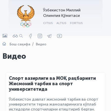
OLYMPCHIK AI - yordamchi
Ўзбекистон Миллий
Онлайн · olympic.uz
Олимпия Қўмитаси
CITIUS
ALTIUS
FORTIUS
Бош саҳифа
Видео
Видео
Спорт вазирлиги ва МОҚ раҳбарияти
Жисмоний тарбия ва спорт
университетида
Ўзбекистон давлат жисмоний тарбия ва спорт
университети терма жамоаларимизга кўплаб
иқтидорли спортчиларни етиштириб берган.