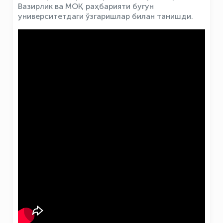
Вазирлик ва МОҚ раҳбарияти бугун
университетдаги ўзгаришлар билан танишди.