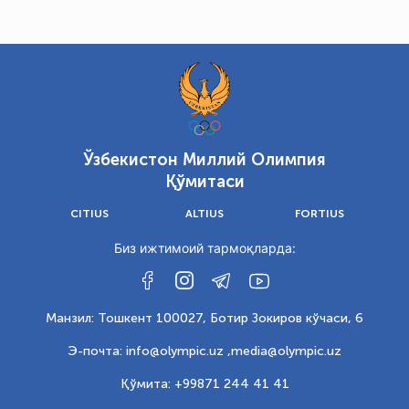
Ўзбекистон Миллий Олимпия
Қўмитаси
CITIUS
ALTIUS
FORTIUS
Биз ижтимоий тармоқларда:
Манзил: Тошкент 100027, Ботир Зокиров кўчаси, 6
Э-почта: info@olympic.uz ,
media@olympic.uz
Қўмита: +99871 244 41 41