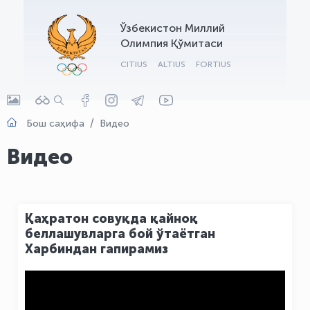
OLYMPCHIK AI - yordamchi
Ўзбекистон Миллий
Онлайн · olympic.uz
Олимпия Қўмитаси
CITIUS
ALTIUS
FORTIUS
Бош саҳифа
Видео
Видео
Қаҳратон совуқда қайноқ
беллашувларга бой ўтаётган
Харбиндан гапирамиз