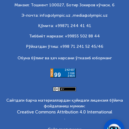
Манзил: Тошкент 100027, Ботир Зокиров кўчаси, 6
Э-почта: info@olympic.uz ,
media@olympic.uz
Қўмита: +99871 244 41 41
Тиббиёт маркази: +99855 502 88 44
Рўйхатдан ўтиш: +998 71 241 52 45/46
Обуна бўлинг ва ҳеч нарсани ўтказиб юборманг
Сайтдаги барча материаллардан қуйидаги лицензия бўйича
фойдаланиш мумкин:
Creative Commons Attribution 4.0 International
.