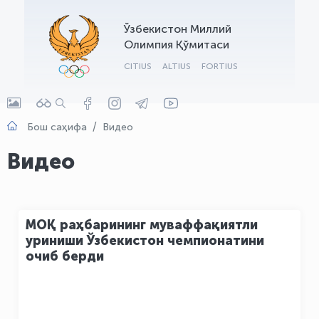
OLYMPCHIK AI - yordamchi
Ўзбекистон Миллий
Онлайн · olympic.uz
Олимпия Қўмитаси
CITIUS
ALTIUS
FORTIUS
Бош саҳифа
Видео
Видео
МОҚ раҳбарининг муваффақиятли
уриниши Ўзбекистон чемпионатини
очиб берди