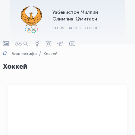
OLYMPCHIK AI - yordamchi
Ўзбекистон Миллий
Онлайн · olympic.uz
Олимпия Қўмитаси
CITIUS
ALTIUS
FORTIUS
Бош саҳифа
Хоккей
Хоккей