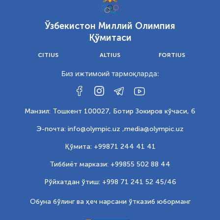
Ўзбекистон Миллий Олимпия
Қўмитаси
CITIUS
ALTIUS
FORTIUS
Биз ижтимоий тармоқларда:
Манзил: Тошкент 100027, Ботир Зокиров кўчаси, 6
Э-почта: info@olympic.uz ,
media@olympic.uz
Қўмита: +99871 244 41 41
Тиббиёт маркази: +99855 502 88 44
Рўйхатдан ўтиш: +998 71 241 52 45/46
Обуна бўлинг ва ҳеч нарсани ўтказиб юборманг