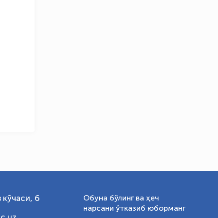
OLYMPCHIK AI - yordamchi
Онлайн · olympic.uz
 кўчаси, 6
Обуна бўлинг ва ҳеч
нарсани ўтказиб юборманг
c.uz