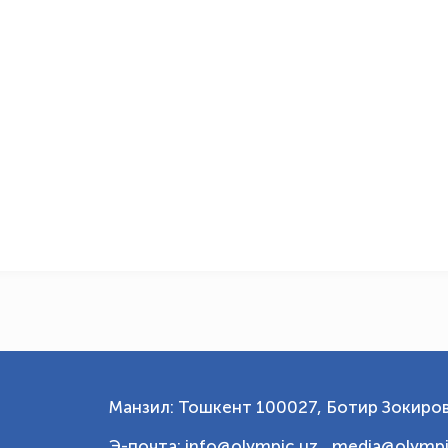
Манзил: Тошкент 100027, Ботир Зокиров
Э-почта: info@olympic.uz ,
media@olympi