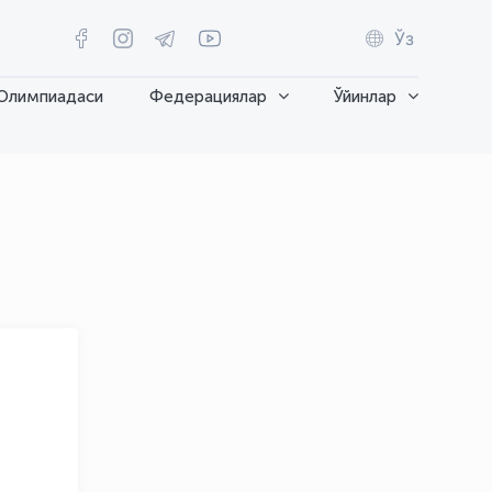
Ўз
Олимпиадаси
Федерациялар
Ўйинлар