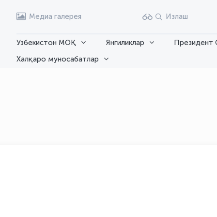
Медиа галерея
Излаш
Узбекистон МОҚ
Янгиликлар
Президент 
Халқаро муносабатлар