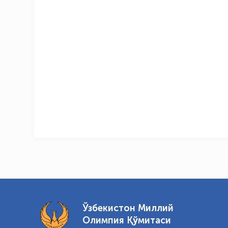
Ўзбекистон Миллий
Олимпия Қўмитаси