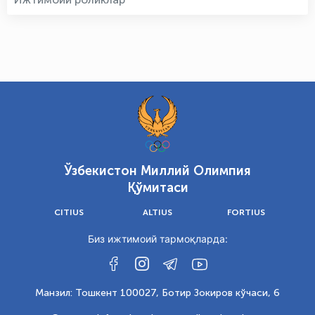
Ўзбекистон Миллий Олимпия
Қўмитаси
CITIUS
ALTIUS
FORTIUS
Биз ижтимоий тармоқларда:
Манзил: Тошкент 100027, Ботир Зокиров кўчаси, 6