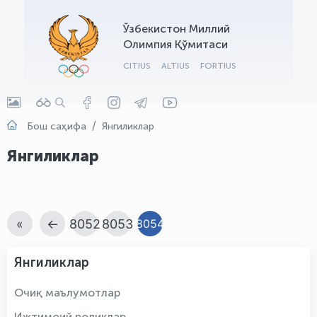
OLYMPCHIK AI - yordamchi
Ўзбекистон Миллий
Онлайн · olympic.uz
Олимпия Қўмитаси
CITIUS
ALTIUS
FORTIUS
Бош саҳифа
Янгиликлар
Янгиликлар
«
←
8052
8053
8054
Янгиликлар
Очиқ маълумотлар
Ижтимоий роликлар