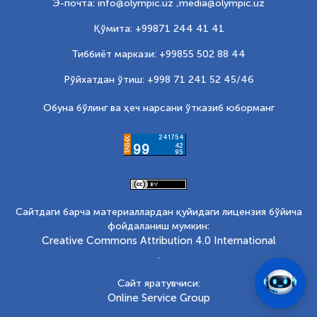
Э-почта: info@olympic.uz ,
media@olympic.uz
Қўмита: +99871 244 41 41
Тиббиёт маркази: +99855 502 88 44
Рўйхатдан ўтиш: +998 71 241 52 45/46
Обуна бўлинг ва ҳеч нарсани ўтказиб юборманг
Сайтдаги барча материаллардан қуйидаги лицензия бўйича
фойдаланиш мумкин:
Creative Commons Attribution 4.0 International
.
Сайт яратувчиси:
Online Service Group