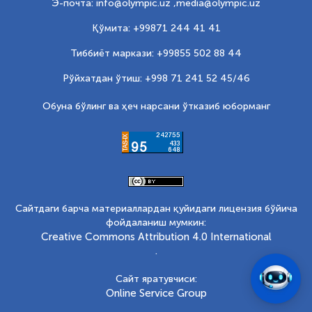
Э-почта: info@olympic.uz ,
media@olympic.uz
Қўмита: +99871 244 41 41
Тиббиёт маркази: +99855 502 88 44
Рўйхатдан ўтиш: +998 71 241 52 45/46
Обуна бўлинг ва ҳеч нарсани ўтказиб юборманг
Сайтдаги барча материаллардан қуйидаги лицензия бўйича
фойдаланиш мумкин:
Creative Commons Attribution 4.0 International
.
Сайт яратувчиси:
Online Service Group