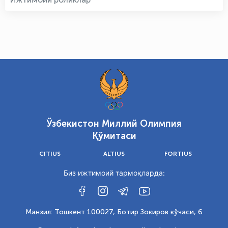
Ўзбекистон Миллий Олимпия
Қўмитаси
CITIUS
ALTIUS
FORTIUS
Биз ижтимоий тармоқларда:
Манзил: Тошкент 100027, Ботир Зокиров кўчаси, 6