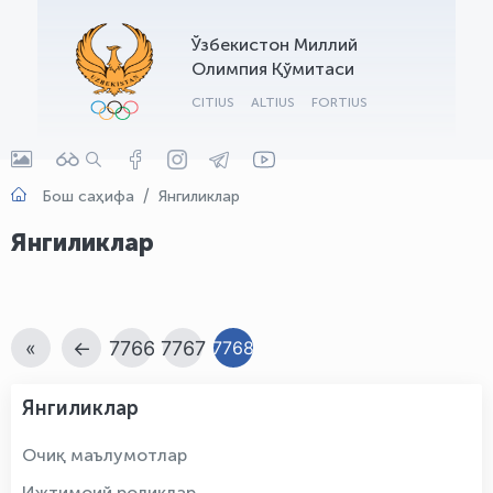
OLYMPCHIK AI - yordamchi
Ўзбекистон Миллий
Онлайн · olympic.uz
Олимпия Қўмитаси
CITIUS
ALTIUS
FORTIUS
Бош саҳифа
Янгиликлар
Янгиликлар
«
←
7766
7767
7768
Янгиликлар
Очиқ маълумотлар
Ижтимоий роликлар