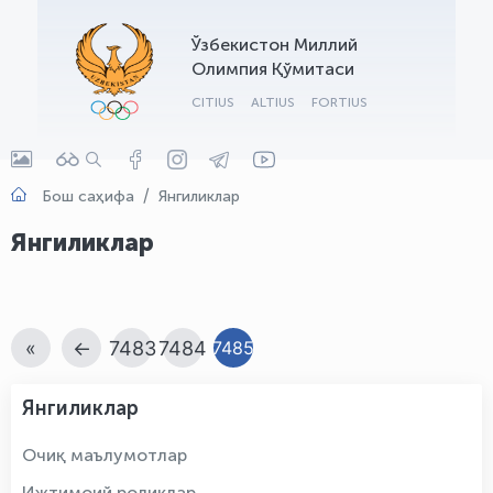
OLYMPCHIK AI - yordamchi
Ўзбекистон Миллий
Онлайн · olympic.uz
Олимпия Қўмитаси
CITIUS
ALTIUS
FORTIUS
Бош саҳифа
Янгиликлар
Янгиликлар
«
←
7483
7484
7485
Янгиликлар
Очиқ маълумотлар
Ижтимоий роликлар