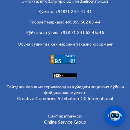
Э-почта: info@olympic.uz ,
media@olympic.uz
Қўмита: +99871 244 41 41
Тиббиёт маркази: +99855 502 88 44
Рўйхатдан ўтиш: +998 71 241 52 45/46
Обуна бўлинг ва ҳеч нарсани ўтказиб юборманг
Сайтдаги барча материаллардан қуйидаги лицензия бўйича
фойдаланиш мумкин:
Creative Commons Attribution 4.0 International
.
Сайт яратувчиси:
Online Service Group