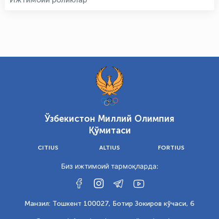
Ўзбекистон Миллий Олимпия
Қўмитаси
CITIUS
ALTIUS
FORTIUS
Биз ижтимоий тармоқларда:
Манзил: Тошкент 100027, Ботир Зокиров кўчаси, 6