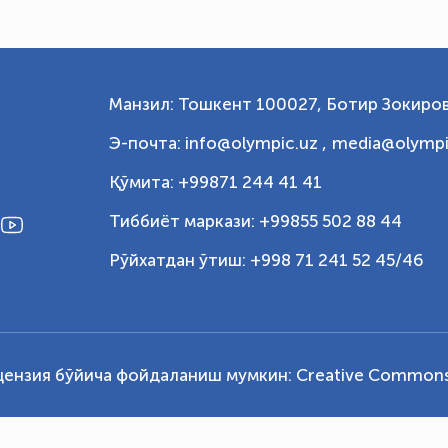
Манзил: Тошкент 100027, Ботир Зокиров
Э-почта: info@olympic.uz ,
media@olympi
Қўмита: +99871 244 41 41
Тиббиёт маркази: +99855 502 88 44
Рўйхатдан ўтиш: +998 71 241 52 45/46
цензия бўйича фойдаланиш мумкин:
Creative Commons 