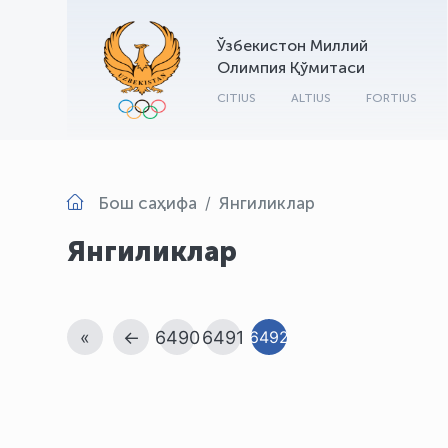
Ўзбекистон Миллий
Олимпия Қўмитаси
CITIUS
ALTIUS
FORTIUS
Бош саҳифа
Янгиликлар
Янгиликлар
«
←
6490
6491
6492