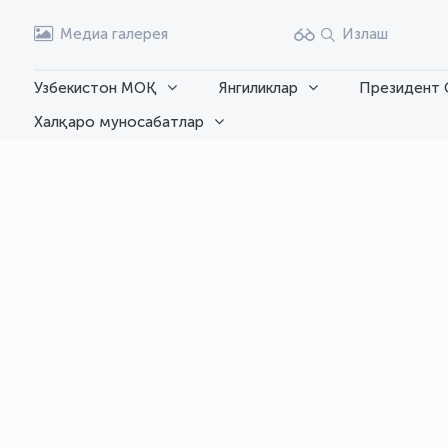
Медиа галерея
Излаш
Узбекистон МОҚ
Янгиликлар
Президент 
Халқаро муносабатлар