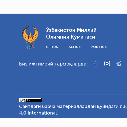
Ўзбекистон Миллий
Олимпия Қўмитаси
CITIUS
ALTIUS
FORTIUS
Биз ижтимоий тармоқларда:
Сайтдаги барча материаллардан қуйидаги ли
4.0 International
.