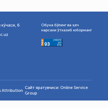
 кўчаси, 6
Обуна бўлинг ва ҳеч
нарсани ўтказиб юборманг
c.uz
Сайт яратувчиси:
Online Service
Attribution
Group