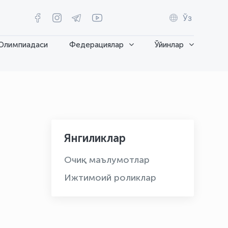
Ўз
Олимпиадаси
Федерациялар
Ўйинлар
Янгиликлар
Очиқ маълумотлар
Ижтимоий роликлар
OLYMPCHIK AI - yordamchi
Онлайн · olympic.uz