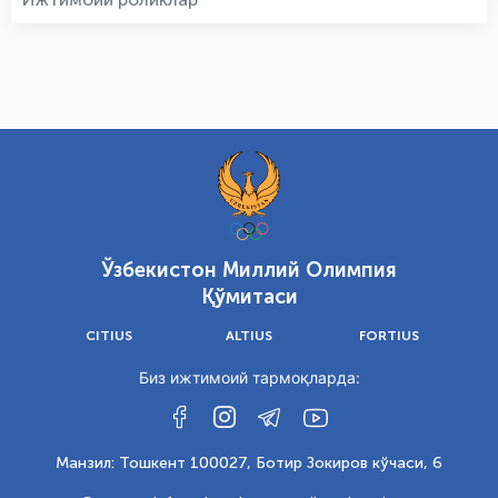
Ўзбекистон Миллий Олимпия
Қўмитаси
CITIUS
ALTIUS
FORTIUS
Биз ижтимоий тармоқларда:
Манзил: Тошкент 100027, Ботир Зокиров кўчаси, 6