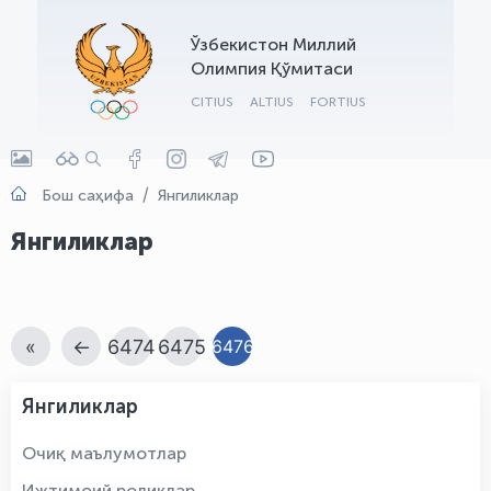
OLYMPCHIK AI - yordamchi
Ўзбекистон Миллий
Онлайн · olympic.uz
Олимпия Қўмитаси
CITIUS
ALTIUS
FORTIUS
Бош саҳифа
Янгиликлар
Янгиликлар
«
←
6474
6475
6476
Янгиликлар
Очиқ маълумотлар
Ижтимоий роликлар