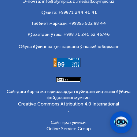
Э-почта: info@olympic.uz ,
media@olympic.uz
Қўмита: +99871 244 41 41
Тиббиёт маркази: +99855 502 88 44
Рўйхатдан ўтиш: +998 71 241 52 45/46
Обуна бўлинг ва ҳеч нарсани ўтказиб юборманг
Сайтдаги барча материаллардан қуйидаги лицензия бўйича
фойдаланиш мумкин:
Creative Commons Attribution 4.0 International
.
Сайт яратувчиси:
Online Service Group