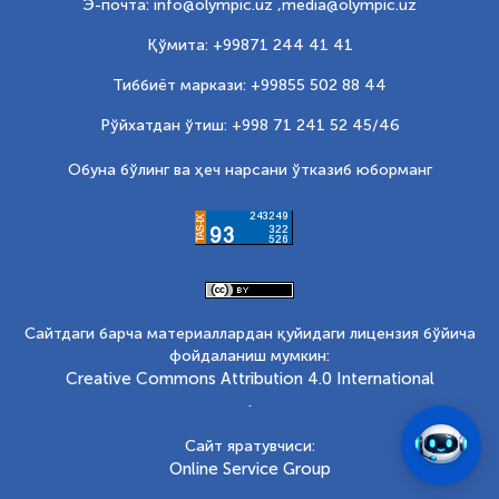
Э-почта: info@olympic.uz ,
media@olympic.uz
Қўмита: +99871 244 41 41
Тиббиёт маркази: +99855 502 88 44
Рўйхатдан ўтиш: +998 71 241 52 45/46
Обуна бўлинг ва ҳеч нарсани ўтказиб юборманг
Сайтдаги барча материаллардан қуйидаги лицензия бўйича
фойдаланиш мумкин:
Creative Commons Attribution 4.0 International
.
Сайт яратувчиси:
Online Service Group