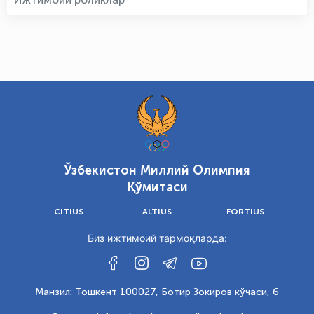
Ўзбекистон Миллий Олимпия
Қўмитаси
CITIUS
ALTIUS
FORTIUS
Биз ижтимоий тармоқларда:
Манзил: Тошкент 100027, Ботир Зокиров кўчаси, 6