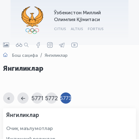
OLYMPCHIK AI - yordamchi
Ўзбекистон Миллий
Онлайн · olympic.uz
Олимпия Қўмитаси
CITIUS
ALTIUS
FORTIUS
Бош саҳифа
Янгиликлар
Янгиликлар
«
←
5771
5772
5773
Янгиликлар
Очиқ маълумотлар
Ижтимоий роликлар