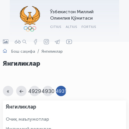
OLYMPCHIK AI - yordamchi
Ўзбекистон Миллий
Онлайн · olympic.uz
Олимпия Қўмитаси
CITIUS
ALTIUS
FORTIUS
Бош саҳифа
Янгиликлар
Янгиликлар
«
←
4929
4930
4931
Янгиликлар
Очиқ маълумотлар
Ижтимоий роликлар