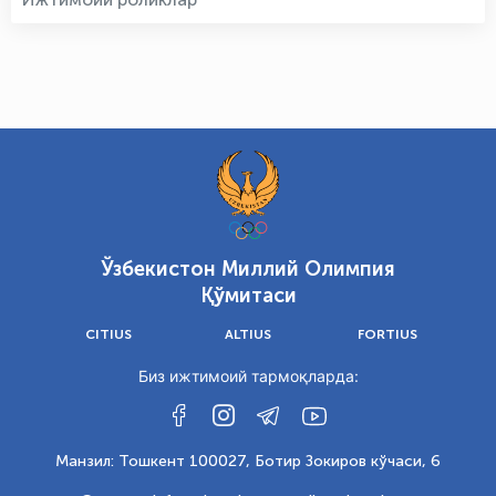
Ўзбекистон Миллий Олимпия
Қўмитаси
CITIUS
ALTIUS
FORTIUS
Биз ижтимоий тармоқларда:
Манзил: Тошкент 100027, Ботир Зокиров кўчаси, 6