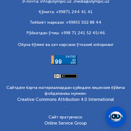
Э-почта: info@olympic.uz ,
media@olympic.uz
Қўмита: +99871 244 41 41
Тиббиёт маркази: +99855 502 88 44
Рўйхатдан ўтиш: +998 71 241 52 45/46
Обуна бўлинг ва ҳеч нарсани ўтказиб юборманг
Сайтдаги барча материаллардан қуйидаги лицензия бўйича
фойдаланиш мумкин:
Creative Commons Attribution 4.0 International
.
Сайт яратувчиси:
Online Service Group