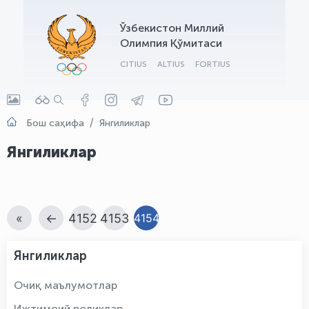
OLYMPCHIK AI - yordamchi
Ўзбекистон Миллий
Онлайн · olympic.uz
Олимпия Қўмитаси
CITIUS
ALTIUS
FORTIUS
Бош саҳифа
Янгиликлар
Янгиликлар
«
←
4152
4153
4154
Янгиликлар
Очиқ маълумотлар
Ижтимоий роликлар