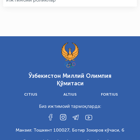
Ўзбекистон Миллий Олимпия
Қўмитаси
CITIUS
ALTIUS
FORTIUS
Биз ижтимоий тармоқларда:
Манзил: Тошкент 100027, Ботир Зокиров кўчаси, 6