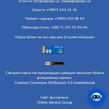
Э-почта: info@olympic.uz ,
media@olympic.uz
Қўмита: +99871 244 41 41
Тиббиёт маркази: +99855 502 88 44
Рўйхатдан ўтиш: +998 71 241 52 45/46
Обуна бўлинг ва ҳеч нарсани ўтказиб юборманг
Сайтдаги барча материаллардан қуйидаги лицензия бўйича
фойдаланиш мумкин:
Creative Commons Attribution 4.0 International
.
Сайт яратувчиси:
Online Service Group