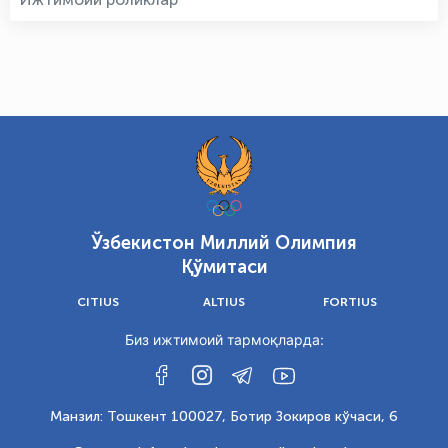
Ўзбекистон Миллий Олимпия
Қўмитаси
CITIUS
ALTIUS
FORTIUS
Биз ижтимоий тармоқларда:
Манзил: Тошкент 100027, Ботир Зокиров кўчаси, 6