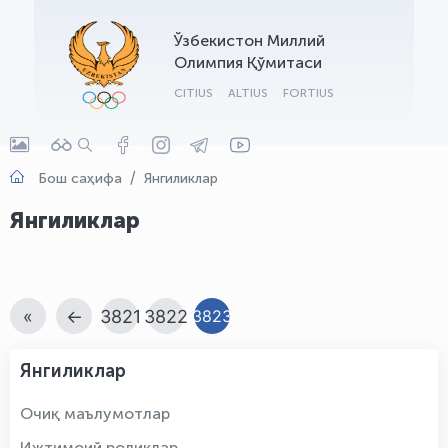
OLYMPCHIK AI - yordamchi
Ўзбекистон Миллий
Онлайн · olympic.uz
Олимпия Қўмитаси
CITIUS
ALTIUS
FORTIUS
Бош саҳифа
Янгиликлар
Янгиликлар
«
←
3821
3822
3823
Янгиликлар
Очиқ маълумотлар
Ижтимоий роликлар