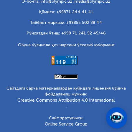
Э-почта: info@olympic.uz ,
media@olympic.uz
Қўмита: +99871 244 41 41
Тиббиёт маркази: +99855 502 88 44
Рўйхатдан ўтиш: +998 71 241 52 45/46
Обуна бўлинг ва ҳеч нарсани ўтказиб юборманг
Сайтдаги барча материаллардан қуйидаги лицензия бўйича
фойдаланиш мумкин:
Creative Commons Attribution 4.0 International
.
Сайт яратувчиси:
Online Service Group