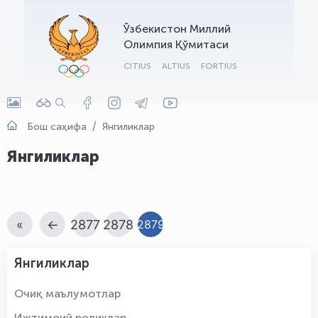
OLYMPCHIK AI - yordamchi
Ўзбекистон Миллий
Онлайн · olympic.uz
Олимпия Қўмитаси
CITIUS
ALTIUS
FORTIUS
Бош саҳифа
Янгиликлар
Янгиликлар
«
←
2877
2878
2879
Янгиликлар
Очиқ маълумотлар
Ижтимоий роликлар