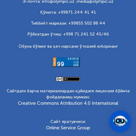
Э-почта: info@olympic.uz ,
media@olympic.uz
Қўмита: +99871 244 41 41
Тиббиёт маркази: +99855 502 88 44
Рўйхатдан ўтиш: +998 71 241 52 45/46
Обуна бўлинг ва ҳеч нарсани ўтказиб юборманг
Сайтдаги барча материаллардан қуйидаги лицензия бўйича
фойдаланиш мумкин:
Creative Commons Attribution 4.0 International
.
Сайт яратувчиси:
Online Service Group