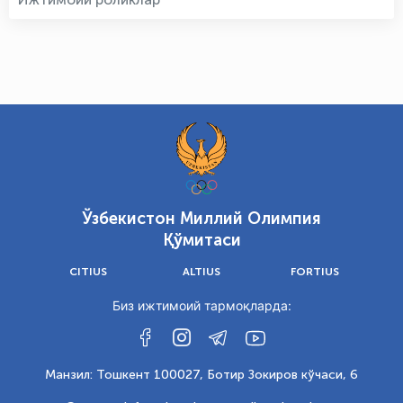
Ўзбекистон Миллий Олимпия
Қўмитаси
CITIUS
ALTIUS
FORTIUS
Биз ижтимоий тармоқларда:
Манзил: Тошкент 100027, Ботир Зокиров кўчаси, 6