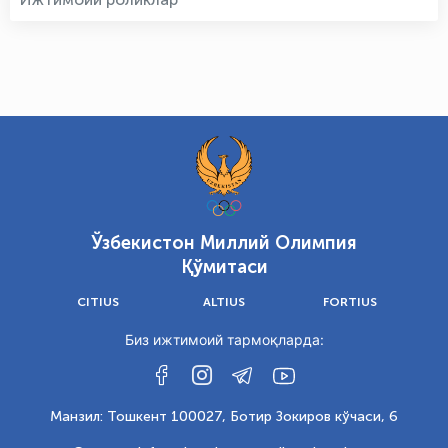
Ўзбекистон Миллий Олимпия
Қўмитаси
CITIUS
ALTIUS
FORTIUS
Биз ижтимоий тармоқларда:
Манзил: Тошкент 100027, Ботир Зокиров кўчаси, 6