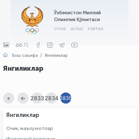
OLYMPCHIK AI - yordamchi
Ўзбекистон Миллий
Онлайн · olympic.uz
Олимпия Қўмитаси
CITIUS
ALTIUS
FORTIUS
Бош саҳифа
Янгиликлар
Янгиликлар
«
←
2833
2834
2835
Янгиликлар
Очиқ маълумотлар
Ижтимоий роликлар