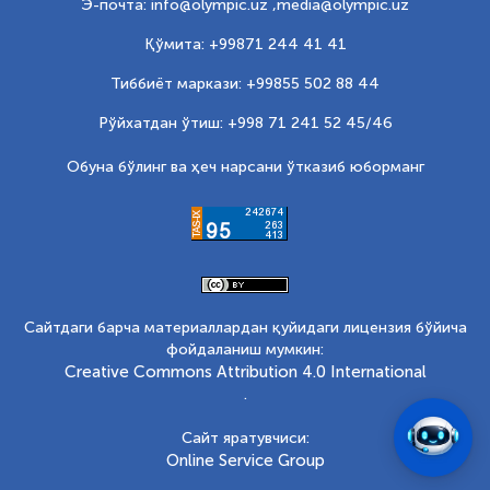
Э-почта: info@olympic.uz ,
media@olympic.uz
Қўмита: +99871 244 41 41
Тиббиёт маркази: +99855 502 88 44
Рўйхатдан ўтиш: +998 71 241 52 45/46
Обуна бўлинг ва ҳеч нарсани ўтказиб юборманг
Сайтдаги барча материаллардан қуйидаги лицензия бўйича
фойдаланиш мумкин:
Creative Commons Attribution 4.0 International
.
Сайт яратувчиси:
Online Service Group