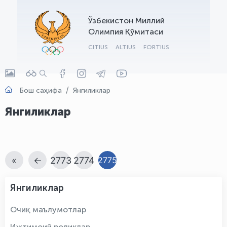
OLYMPCHIK AI - yordamchi
Ўзбекистон Миллий
Онлайн · olympic.uz
Олимпия Қўмитаси
CITIUS
ALTIUS
FORTIUS
Бош саҳифа
Янгиликлар
Янгиликлар
«
←
2773
2774
2775
Янгиликлар
Очиқ маълумотлар
Ижтимоий роликлар