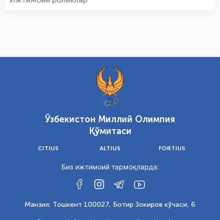
Ўзбекистон Миллий Олимпия
Қўмитаси
CITIUS
ALTIUS
FORTIUS
Биз ижтимоий тармоқларда:
Манзил: Тошкент 100027, Ботир Зокиров кўчаси, 6