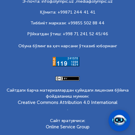
Э-почта: info@olympic.uz ,
media@olympic.uz
Қўмита: +99871 244 41 41
Тиббиёт маркази: +99855 502 88 44
Рўйхатдан ўтиш: +998 71 241 52 45/46
Обуна бўлинг ва ҳеч нарсани ўтказиб юборманг
Сайтдаги барча материаллардан қуйидаги лицензия бўйича
фойдаланиш мумкин:
Creative Commons Attribution 4.0 International
.
Сайт яратувчиси:
Online Service Group