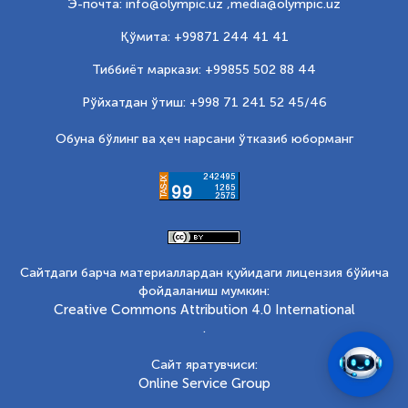
Э-почта: info@olympic.uz ,
media@olympic.uz
Қўмита: +99871 244 41 41
Тиббиёт маркази: +99855 502 88 44
Рўйхатдан ўтиш: +998 71 241 52 45/46
Обуна бўлинг ва ҳеч нарсани ўтказиб юборманг
Сайтдаги барча материаллардан қуйидаги лицензия бўйича
фойдаланиш мумкин:
Creative Commons Attribution 4.0 International
.
Сайт яратувчиси:
Online Service Group