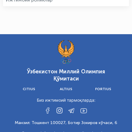
Ўзбекистон Миллий Олимпия
Қўмитаси
CITIUS
ALTIUS
FORTIUS
Биз ижтимоий тармоқларда:
Манзил: Тошкент 100027, Ботир Зокиров кўчаси, 6