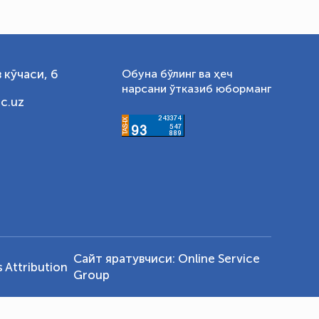
 кўчаси, 6
Обуна бўлинг ва ҳеч
нарсани ўтказиб юборманг
c.uz
Сайт яратувчиси:
Online Service
Attribution
Group