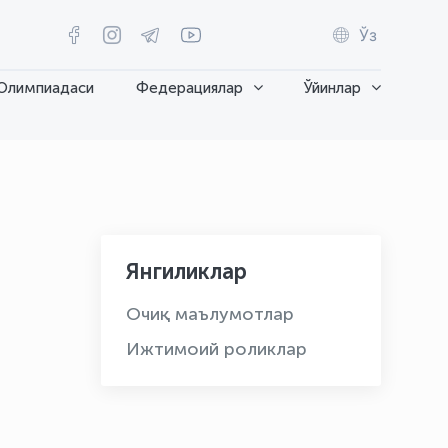
Ўз
Олимпиадаси
Федерациялар
Ўйинлар
Янгиликлар
Очиқ маълумотлар
Ижтимоий роликлар
OLYMPCHIK AI - yordamchi
Онлайн · olympic.uz