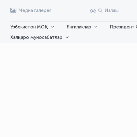
Медиа галерея
Излаш
Узбекистон МОҚ
Янгиликлар
Президент 
Халқаро муносабатлар