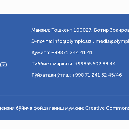
Манзил: Тошкент 100027, Ботир Зокиров
Э-почта: info@olympic.uz ,
media@olympi
Қўмита: +99871 244 41 41
Тиббиёт маркази: +99855 502 88 44
Рўйхатдан ўтиш: +998 71 241 52 45/46
цензия бўйича фойдаланиш мумкин:
Creative Commons 