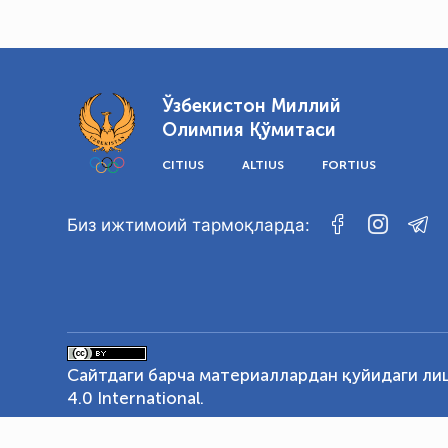
Ўзбекистон Миллий
Олимпия Қўмитаси
CITIUS
ALTIUS
FORTIUS
Биз ижтимоий тармоқларда:
Сайтдаги барча материаллардан қуйидаги ли
4.0 International
.