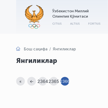
Ўзбекистон Миллий
Олимпия Қўмитаси
CITIUS
ALTIUS
FORTIUS
Бош саҳифа
Янгиликлар
Янгиликлар
«
←
2364
2365
2366