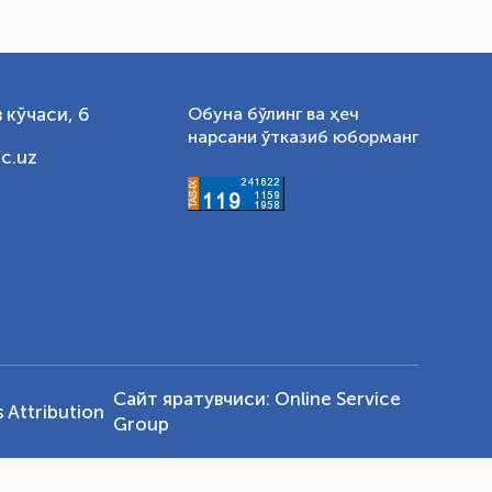
 кўчаси, 6
Обуна бўлинг ва ҳеч
нарсани ўтказиб юборманг
c.uz
Сайт яратувчиси:
Online Service
Attribution
Group