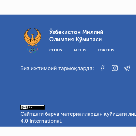
Ўзбекистон Миллий
Олимпия Қўмитаси
CITIUS
ALTIUS
FORTIUS
Биз ижтимоий тармоқларда:
Сайтдаги барча материаллардан қуйидаги ли
4.0 International
.