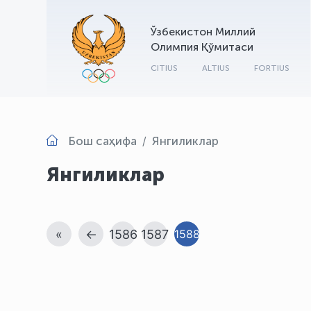
Ўзбекистон Миллий
Олимпия Қўмитаси
CITIUS
ALTIUS
FORTIUS
Бош саҳифа
Янгиликлар
Янгиликлар
«
←
1586
1587
1588