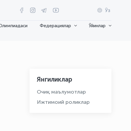
Ўз
Олимпиадаси
Федерациялар
Ўйинлар
Янгиликлар
Очиқ маълумотлар
Ижтимоий роликлар
OLYMPCHIK AI - yordamchi
Онлайн · olympic.uz