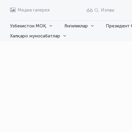
Медиа галерея
Излаш
Узбекистон МОҚ
Янгиликлар
Президент 
Халқаро муносабатлар