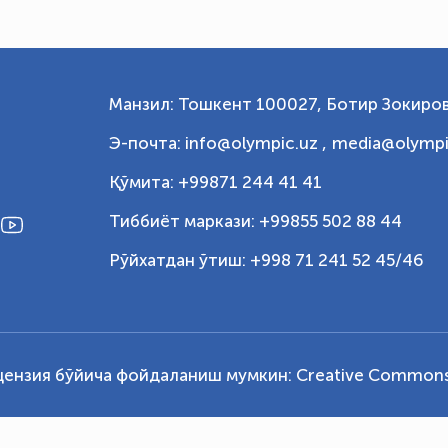
Манзил: Тошкент 100027, Ботир Зокиров
Э-почта: info@olympic.uz ,
media@olympi
Қўмита: +99871 244 41 41
Тиббиёт маркази: +99855 502 88 44
Рўйхатдан ўтиш: +998 71 241 52 45/46
цензия бўйича фойдаланиш мумкин:
Creative Commons 