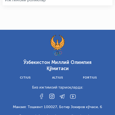
Ўзбекистон Миллий Олимпия
Қўмитаси
CITIUS
ALTIUS
FORTIUS
Биз ижтимоий тармоқларда:
Манзил: Тошкент 100027, Ботир Зокиров кўчаси, 6