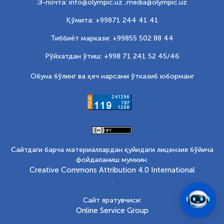
Э-почта: info@olympic.uz ,
media@olympic.uz
Қўмита: +99871 244 41 41
Тиббиёт маркази: +99855 502 88 44
Рўйхатдан ўтиш: +998 71 241 52 45/46
Обуна бўлинг ва ҳеч нарсани ўтказиб юборманг
Сайтдаги барча материаллардан қуйидаги лицензия бўйича
фойдаланиш мумкин:
Creative Commons Attribution 4.0 International
.
Сайт яратувчиси:
Online Service Group