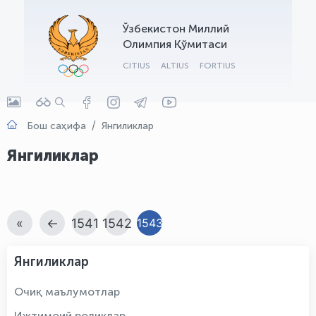
OLYMPCHIK AI - yordamchi
Ўзбекистон Миллий
Онлайн · olympic.uz
Олимпия Қўмитаси
CITIUS
ALTIUS
FORTIUS
Бош саҳифа
Янгиликлар
Янгиликлар
«
←
1541
1542
1543
Янгиликлар
Очиқ маълумотлар
Ижтимоий роликлар