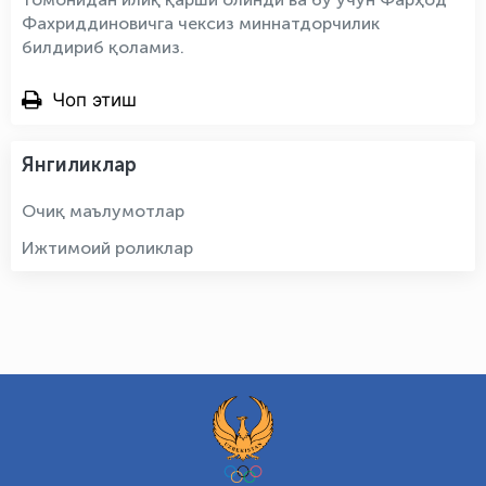
Фахриддиновичга чексиз миннатдорчилик
билдириб қоламиз.
Чоп этиш
Янгиликлар
Очиқ маълумотлар
Ижтимоий роликлар