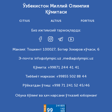
Ўзбекистон Миллий Олимпия
Қўмитаси
CITIUS
ALTIUS
FORTIUS
Биз ижтимоий тармоқларда:
Манзил: Тошкент 100027, Ботир Зокиров кўчаси, 6
Э-почта: info@olympic.uz ,
media@olympic.uz
Қўмита: +99871 244 41 41
Тиббиёт маркази: +99855 502 88 44
Рўйхатдан ўтиш: +998 71 241 52 45/46
Обуна бўлинг ва ҳеч нарсани ўтказиб юборманг