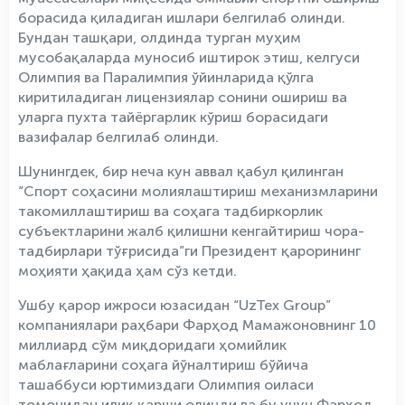
борасида қиладиган ишлари белгилаб олинди.
Бундан ташқари, олдинда турган муҳим
мусобақаларда муносиб иштирок этиш, келгуси
Олимпия ва Паралимпия ўйинларида қўлга
киритиладиган лицензиялар сонини ошириш ва
уларга пухта тайёргарлик кўриш борасидаги
вазифалар белгилаб олинди.
Шунингдек, бир неча кун аввал қабул қилинган
“Спорт соҳасини молиялаштириш механизмларини
такомиллаштириш ва соҳага тадбиркорлик
субъектларини жалб қилишни кенгайтириш чора-
тадбирлари тўғрисида”ги Президент қарорининг
моҳияти ҳақида ҳам сўз кетди.
Ушбу қарор ижроси юзасидан “UzTex Group”
компаниялари раҳбари Фарҳод Мамажоновнинг 10
миллиард сўм миқдоридаги ҳомийлик
маблағларини соҳага йўналтириш бўйича
ташаббуси юртимиздаги Олимпия оиласи
томонидан илиқ қарши олинди ва бу учун Фарҳод