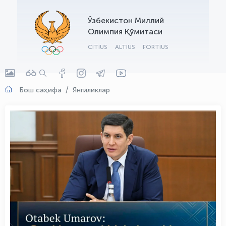
OLYMPCHIK AI - yordamchi
Ўзбекистон Миллий
Онлайн · olympic.uz
Олимпия Қўмитаси
CITIUS
ALTIUS
FORTIUS
Бош саҳифа
Янгиликлар