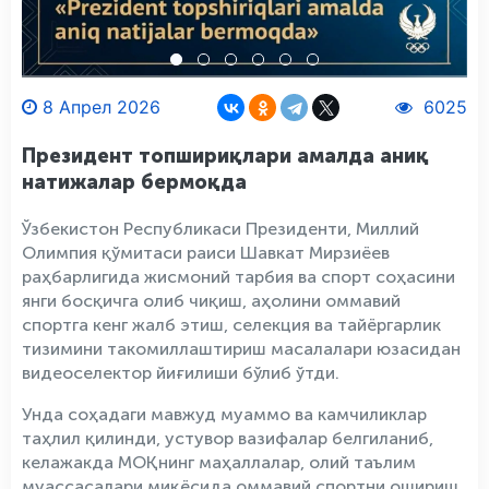
8 Апрел 2026
6025
Президент топшириқлари амалда аниқ
натижалар бермоқда
Ўзбекистон Республикаси Президенти, Миллий
Олимпия қўмитаси раиси Шавкат Мирзиёев
раҳбарлигида жисмоний тарбия ва спорт соҳасини
янги босқичга олиб чиқиш, аҳолини оммавий
спортга кенг жалб этиш, селекция ва тайёргарлик
тизимини такомиллаштириш масалалари юзасидан
видеоселектор йиғилиши бўлиб ўтди.
Унда соҳадаги мавжуд муаммо ва камчиликлар
таҳлил қилинди, устувор вазифалар белгиланиб,
келажакда МОҚнинг маҳаллалар, олий таълим
муассасалари миқёсида оммавий спортни ошириш