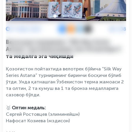
17 Май 2026
638
Велоспортчиларимиз “Silk Way Series
Astana” мусобақасининг илк босқичида 5
та медалга эга чиқишди
Қозоғистон пойтахтида велотрек бўйича “Silk Way
Series Astana” турнирининг биринчи босқичи бўлиб
ўтди. Унда қатнашган Ўзбекистон терма жамоаси 2
та олтин, 2 та кумуш ва 1 та бронза медалларига
сазовор бўлди.
🥇
Олтин медаль:
Сергей Ростовцев (элиминейшн)
Нафосат Козиева (мэдисон)