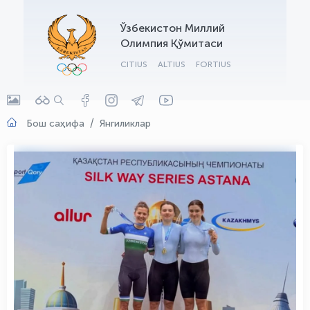
OLYMPCHIK AI - yordamchi
Ўзбекистон Миллий
Онлайн · olympic.uz
Олимпия Қўмитаси
CITIUS
ALTIUS
FORTIUS
Бош саҳифа
Янгиликлар