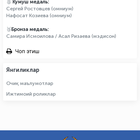
🥈
Кумуш медаль:
Сергей Ростовцев (омниум)
Нафосат Козиева (омниум)
🥉
Бронза медаль:
Самира Исмоилова / Асал Ризаева (мэдисон)
Чоп этиш
Янгиликлар
Очиқ маълумотлар
Ижтимоий роликлар