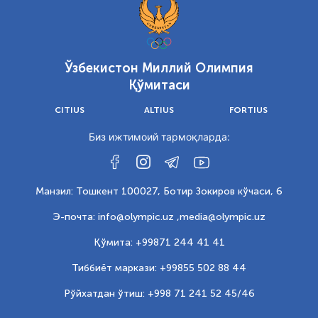
Ўзбекистон Миллий Олимпия
Қўмитаси
CITIUS
ALTIUS
FORTIUS
Биз ижтимоий тармоқларда:
Манзил: Тошкент 100027, Ботир Зокиров кўчаси, 6
Э-почта: info@olympic.uz ,
media@olympic.uz
Қўмита: +99871 244 41 41
Тиббиёт маркази: +99855 502 88 44
Рўйхатдан ўтиш: +998 71 241 52 45/46