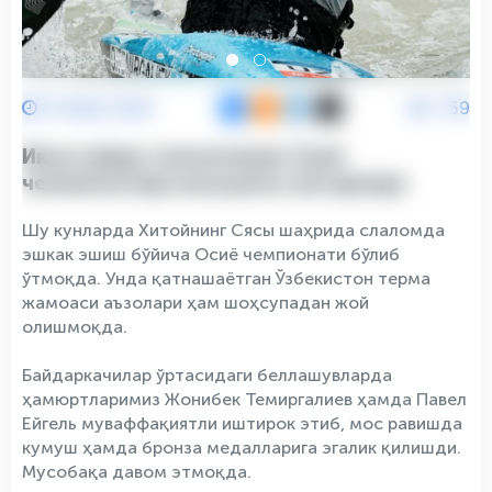
14 Май 2026
759
Икки нафар слаломчимиз Осиё
чемпионатида шоҳсупага кўтарилди
Шу кунларда Хитойнинг Сясы шаҳрида слаломда
эшкак эшиш бўйича Осиё чемпионати бўлиб
ўтмоқда. Унда қатнашаётган Ўзбекистон терма
жамоаси аъзолари ҳам шоҳсупадан жой
олишмоқда.
Байдаркачилар ўртасидаги беллашувларда
ҳамюртларимиз Жонибек Темиргалиев ҳамда Павел
Ейгель муваффақиятли иштирок этиб, мос равишда
кумуш ҳамда бронза медалларига эгалик қилишди.
Мусобақа давом этмоқда.