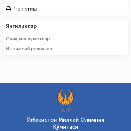
Чоп этиш
Янгиликлар
Очиқ маълумотлар
Ижтимоий роликлар
Ўзбекистон Миллий Олимпия
Қўмитаси