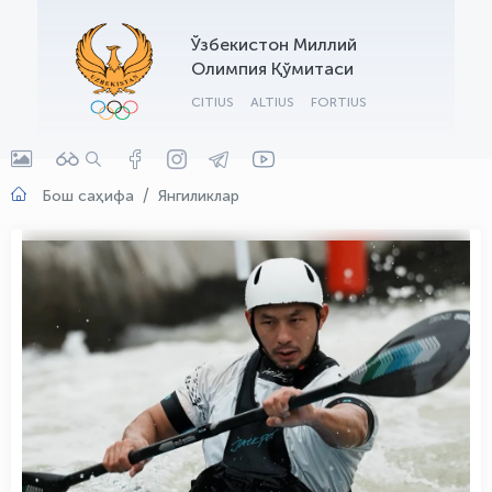
OLYMPCHIK AI - yordamchi
Ўзбекистон Миллий
Онлайн · olympic.uz
Олимпия Қўмитаси
CITIUS
ALTIUS
FORTIUS
Бош саҳифа
Янгиликлар