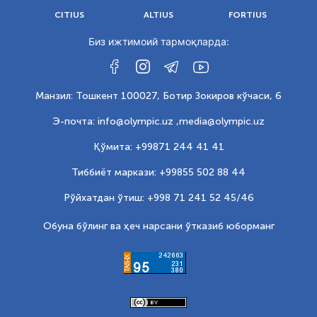
CITIUS
ALTIUS
FORTIUS
Биз ижтимоий тармоқларда:
Манзил: Тошкент 100027, Ботир Зокиров кўчаси, 6
Э-почта: info@olympic.uz ,
media@olympic.uz
Қўмита: +99871 244 41 41
Тиббиёт маркази: +99855 502 88 44
Рўйхатдан ўтиш: +998 71 241 52 45/46
Обуна бўлинг ва ҳеч нарсани ўтказиб юборманг