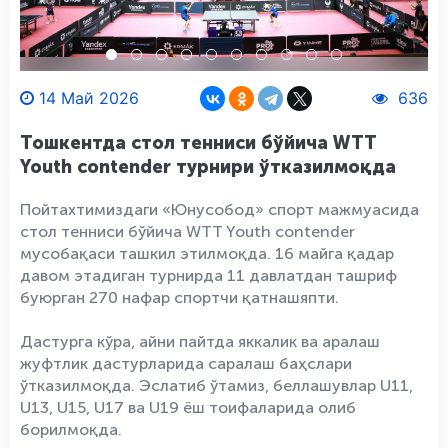
14 Май 2026
636
Тошкентда стол тенниси бўйича WTT
Youth contender турнири ўтказилмоқда
Пойтахтимиздаги «Юнусобод» спорт мажмуасида
стол тенниси бўйича WTT Youth contender
мусобақаси ташкил этилмоқда. 16 майга қадар
давом этадиган турнирда 11 давлатдан ташриф
буюрган 270 нафар спортчи қатнашяпти.
Дастурга кўра, айни пайтда яккалик ва аралаш
жуфтлик дастурларида саралаш баҳслари
ўтказилмоқда. Эслатиб ўтамиз, беллашувлар U11,
U13, U15, U17 ва U19 ёш тоифаларида олиб
борилмоқда.