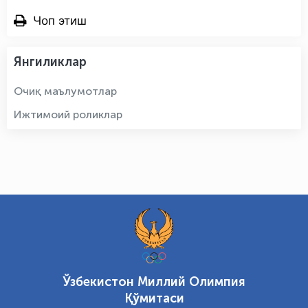
Чоп этиш
Янгиликлар
Очиқ маълумотлар
Ижтимоий роликлар
Ўзбекистон Миллий Олимпия
Қўмитаси