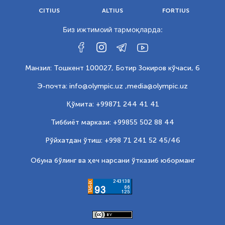
CITIUS
ALTIUS
FORTIUS
Биз ижтимоий тармоқларда:
Манзил: Тошкент 100027, Ботир Зокиров кўчаси, 6
Э-почта: info@olympic.uz ,
media@olympic.uz
Қўмита: +99871 244 41 41
Тиббиёт маркази: +99855 502 88 44
Рўйхатдан ўтиш: +998 71 241 52 45/46
Обуна бўлинг ва ҳеч нарсани ўтказиб юборманг