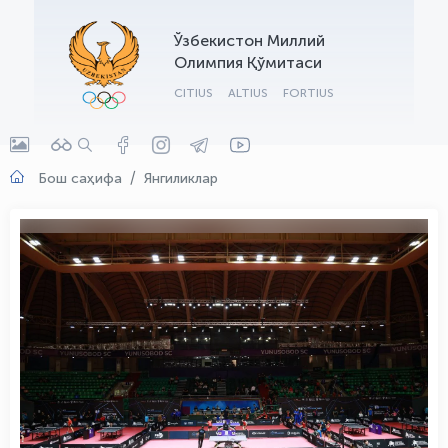
OLYMPCHIK AI - yordamchi
Ўзбекистон Миллий
Онлайн · olympic.uz
Олимпия Қўмитаси
CITIUS
ALTIUS
FORTIUS
Бош саҳифа
Янгиликлар