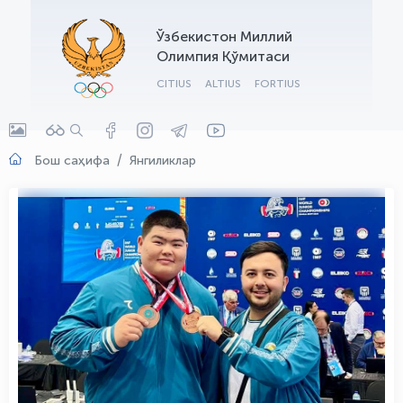
OLYMPCHIK AI - yordamchi
Ўзбекистон Миллий
Онлайн · olympic.uz
Олимпия Қўмитаси
CITIUS
ALTIUS
FORTIUS
Бош саҳифа
Янгиликлар