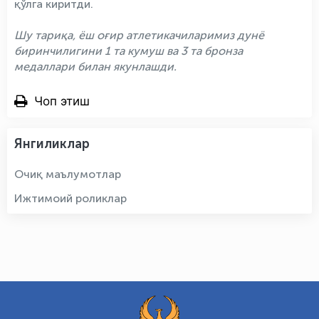
қўлга киритди.
Шу тариқа, ёш оғир атлетикачиларимиз дунё
биринчилигини 1 та кумуш ва 3 та бронза
медаллари билан якунлашди.
Чоп этиш
Янгиликлар
Очиқ маълумотлар
Ижтимоий роликлар