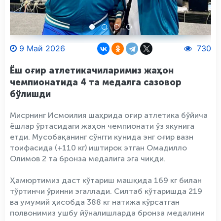
9 Май 2026
730
Ёш оғир атлетикачиларимиз жаҳон
чемпионатида 4 та медалга сазовор
бўлишди
Мисрнинг Исмоилия шаҳрида оғир атлетика бўйича
ёшлар ўртасидаги жаҳон чемпионати ўз якунига
етди. Мусобақанинг сўнгги кунида энг оғир вазн
тоифасида (+110 кг) иштирок этган Омадилло
Олимов 2 та бронза медалига эга чиқди.
Ҳамюртимиз даст кўтариш машқида 169 кг билан
тўртинчи ўринни эгаллади. Силтаб кўтаришда 219
ва умумий ҳисобда 388 кг натижа кўрсатган
полвонимиз ушбу йўналишларда бронза медалини