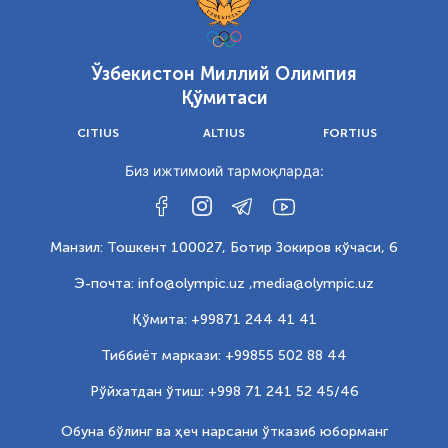
Ўзбекистон Миллий Олимпия
Қўмитаси
CITIUS
ALTIUS
FORTIUS
Биз ижтимоий тармоқларда:
Манзил: Тошкент 100027, Ботир Зокиров кўчаси, 6
Э-почта: info@olympic.uz ,
media@olympic.uz
Қўмита: +99871 244 41 41
Тиббиёт маркази: +99855 502 88 44
Рўйхатдан ўтиш: +998 71 241 52 45/46
Обуна бўлинг ва ҳеч нарсани ўтказиб юборманг