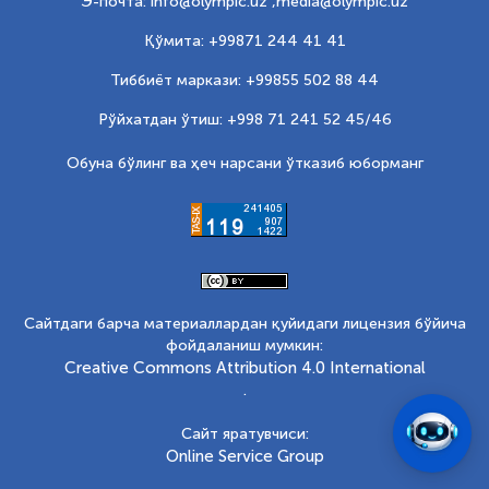
Э-почта: info@olympic.uz ,
media@olympic.uz
Қўмита: +99871 244 41 41
Тиббиёт маркази: +99855 502 88 44
Рўйхатдан ўтиш: +998 71 241 52 45/46
Обуна бўлинг ва ҳеч нарсани ўтказиб юборманг
Сайтдаги барча материаллардан қуйидаги лицензия бўйича
фойдаланиш мумкин:
Creative Commons Attribution 4.0 International
.
Сайт яратувчиси:
Online Service Group