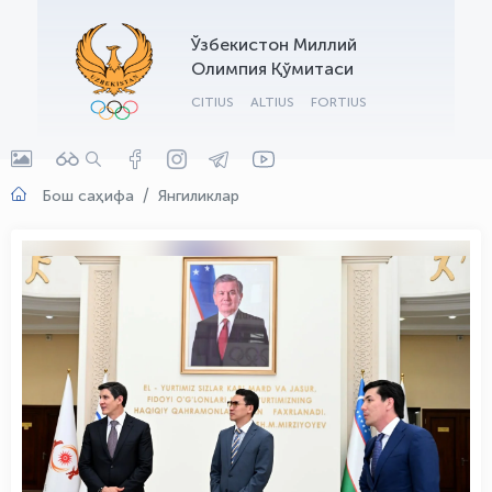
OLYMPCHIK AI - yordamchi
Ўзбекистон Миллий
Онлайн · olympic.uz
Олимпия Қўмитаси
CITIUS
ALTIUS
FORTIUS
Бош саҳифа
Янгиликлар