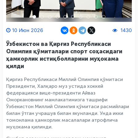
10 Июн 2026
1430
Ўзбекистон ва Қирғиз Республикаси
Олимпия қўмиталари спорт соҳасидаги
ҳамкорлик истиқболларини муҳокама
қилди
Қирғиз Республикаси Миллий Олимпия қўмитаси
Президенти, Халқаро муз устида хоккей
федерацияси вице-президенти Айваз
Оморкановнинг мамлакатимизга ташрифи
Ўзбекистон Миллий Олимпия қўмитаси расмийлари
билан ўтган учрашув билан якунланди. Унда икки
томонлама ҳамкорлик масалалари атрофлича
муҳокама қилинди.