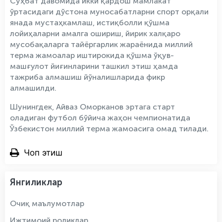
Суҳбат давомида икки қардош мамлакат
ўртасидаги дўстона муносабатларни спорт орқали
янада мустаҳкамлаш, истиқболли қўшма
лойиҳаларни амалга ошириш, йирик халқаро
мусобақаларга тайёргарлик жараёнида миллий
терма жамоалар иштирокида қўшма ўқув-
машғулот йиғинларини ташкил этиш ҳамда
тажриба алмашиш йўналишларида фикр
алмашилди.
Шунингдек, Айваз Оморканов эртага старт
оладиган футбол бўйича жаҳон чемпионатида
Ўзбекистон миллий терма жамоасига омад тилади.
Чоп этиш
Янгиликлар
Очиқ маълумотлар
Ижтимоий роликлар