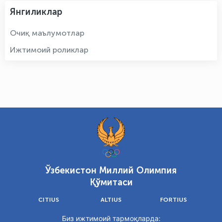
Янгиликлар
Очиқ маълумотлар
Ижтимоий роликлар
Ўзбекистон Миллий Олимпия
Қўмитаси
CITIUS
ALTIUS
FORTIUS
Биз ижтимоий тармоқларда: