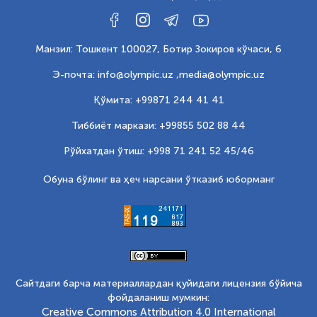
Манзил: Тошкент 100027, Ботир Зокиров кўчаси, 6
Э-почта: info@olympic.uz ,
media@olympic.uz
Қўмита: +99871 244 41 41
Тиббиёт маркази: +99855 502 88 44
Рўйхатдан ўтиш: +998 71 241 52 45/46
Обуна бўлинг ва ҳеч нарсани ўтказиб юборманг
Сайтдаги барча материаллардан қуйидаги лицензия бўйича
фойдаланиш мумкин:
Creative Commons Attribution 4.0 International