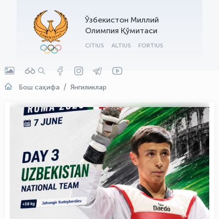
OLYMPCHIK AI - yordamchi
Ўзбекистон Миллий
Онлайн · olympic.uz
Олимпия Қўмитаси
CITIUS
ALTIUS
FORTIUS
Бош саҳифа
Янгиликлар