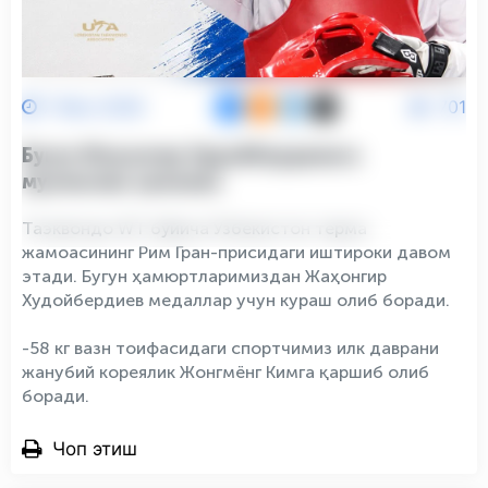
7 Июн 2026
701
Бугун Жаҳонгир Худойбердиевга
мухлислик қиламиз
Таэквондо WТ бўйича Ўзбекистон терма
жамоасининг Рим Гран-присидаги иштироки давом
этади. Бугун ҳамюртларимиздан Жаҳонгир
Худойбердиев медаллар учун кураш олиб боради.
-58 кг вазн тоифасидаги спортчимиз илк даврани
жанубий кореялик Жонгмёнг Кимга қаршиб олиб
боради.
Чоп этиш