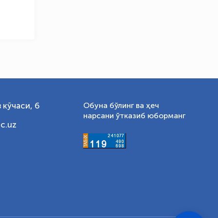
 кўчаси, 6
Обуна бўлинг ва ҳеч
нарсани ўтказиб юборманг
c.uz