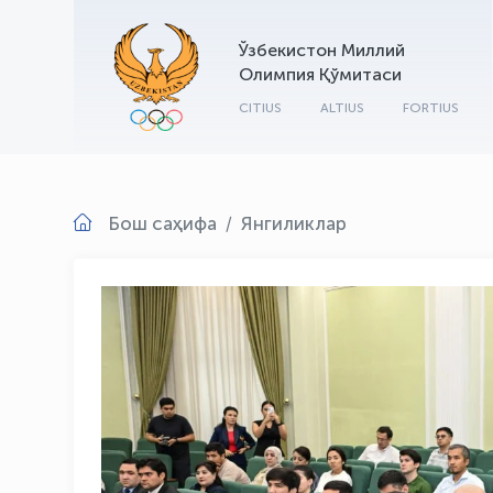
Ўзбекистон Миллий
Олимпия Қўмитаси
CITIUS
ALTIUS
FORTIUS
Бош саҳифа
Янгиликлар