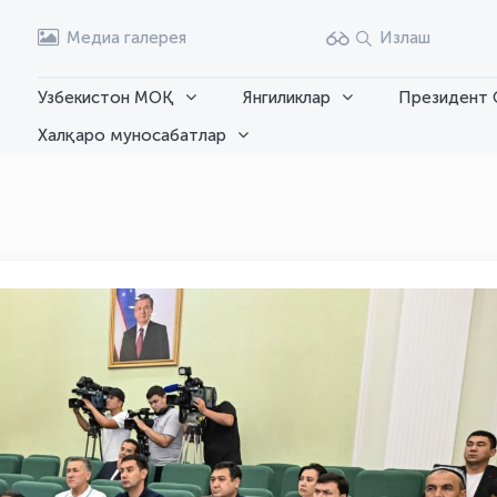
Медиа галерея
Излаш
Узбекистон МОҚ
Янгиликлар
Президент 
Халқаро муносабатлар