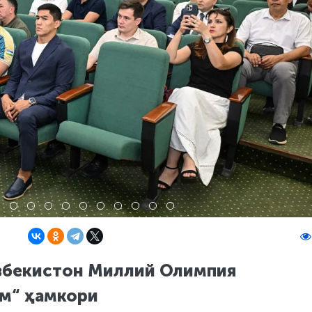
збекистон Миллий Олимпия
ум“ ҳамкори