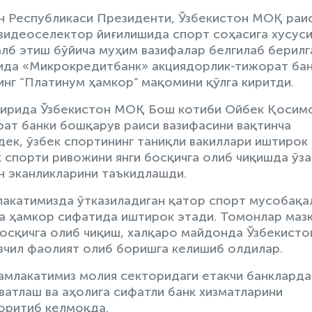
он Республикаси Президенти, Ўзбекистон МОҚ раи
видеоселектор йиғилишида спорт соҳасига хусус
алб этиш бўйича муҳим вазифалар белгилаб берилг
ида «Микрокредитбанк» акциядорлик-тижорат ба
нг “Платинум ҳамкор” мақомини қўлга киритди.
ирида Ўзбекистон МОҚ Бош котиби Ойбек Қосимо
ат банки бошқарув раиси вазифасини вақтинча
ек, ўзбек спортининг таниқли вакиллари иштирок
к спорти ривожини янги босқичга олиб чиқишда ўз
 эканликларини таъкидлашди.
лакатимизда ўтказиладиган қатор спорт мусобақа
а ҳамкор сифатида иштирок этади. Томонлар маз
босқичга олиб чиқиш, халқаро майдонда Ўзбекисто
зчил фаолият олиб боришга келишиб олдилар.
амлакатимиз молия секторидаги етакчи банкларда
ватлаш ва аҳолига сифатли банк хизматларини
юритиб келмоқда.