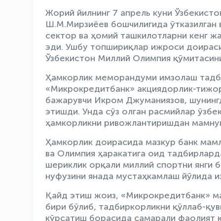
Жорий йилнинг 7 апрель куни Ўзбекист
Ш.M.Мирзиёев бошчилигида ўтказилган 
сектор ва ҳомий ташкилотларни кенг ж
эди. Ушбу топшириқлар ижроси доирас
Ўзбекистон Миллий Олимпия қўмитасини
Ҳамкорлик меморандуми имзолаш тадб
«Микрокредитбанк» акциядорлик-тижор
бажарувчи Икром Джуманиязов, шунингд
этишди. Унда сўз олган расмийлар ўзбе
ҳамкорликни ривожлантиришдан мамнун
Ҳамкорлик доирасида мазкур банк мам
ва Олимпия ҳаракатига оид тадбирлард
шериклик орқали миллий спортни янги 
нуфузини янада мустаҳкамлаш йўлида и
Қайд этиш жоиз, «Микрокредитбанк» м
бири бўлиб, тадбиркорликни қўллаб-қув
кўрсатиш борасида самарали фаолият 