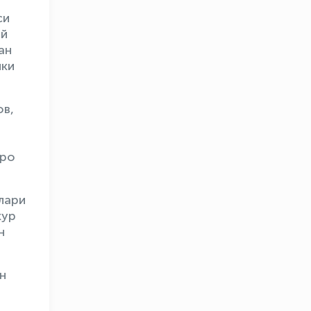
си
ий
ан
нки
в,
аро
лари
кур
OLYMPCHIK AI - yordamchi
н
Онлайн · olympic.uz
н