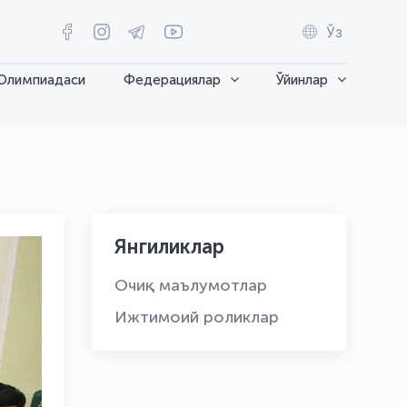
Ўз
Олимпиадаси
Федерациялар
Ўйинлар
Янгиликлар
Очиқ маълумотлар
Ижтимоий роликлар