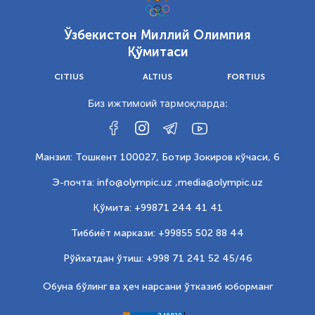
Ўзбекистон Миллий Олимпия
Қўмитаси
CITIUS
ALTIUS
FORTIUS
Биз ижтимоий тармоқларда:
Манзил: Тошкент 100027, Ботир Зокиров кўчаси, 6
Э-почта: info@olympic.uz ,
media@olympic.uz
Қўмита: +99871 244 41 41
Тиббиёт маркази: +99855 502 88 44
Рўйхатдан ўтиш: +998 71 241 52 45/46
Обуна бўлинг ва ҳеч нарсани ўтказиб юборманг