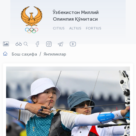
OLYMPCHIK AI - yordamchi
Ўзбекистон Миллий
Онлайн · olympic.uz
Олимпия Қўмитаси
CITIUS
ALTIUS
FORTIUS
Бош саҳифа
Янгиликлар