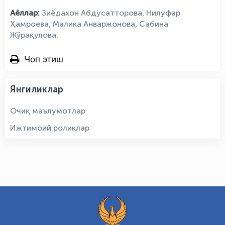
Аёллар:
Зиёдахон Абдусатторова, Нилуфар
Ҳамроева, Малика Анваржонова, Сабина
Жўрақулова.
Чоп этиш
Янгиликлар
Очиқ маълумотлар
Ижтимоий роликлар