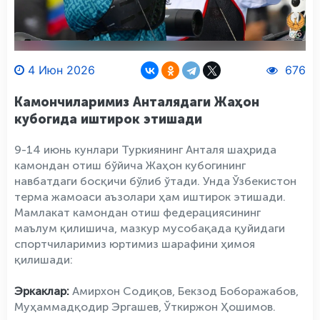
4 Июн 2026
676
Камончиларимиз Анталядаги Жаҳон
кубогида иштирок этишади
9-14 июнь кунлари Туркиянинг Анталя шаҳрида
камондан отиш бўйича Жаҳон кубогининг
навбатдаги босқичи бўлиб ўтади. Унда Ўзбекистон
терма жамоаси аъзолари ҳам иштирок этишади.
Мамлакат камондан отиш федерациясининг
маълум қилишича, мазкур мусобақада қуйидаги
спортчиларимиз юртимиз шарафини ҳимоя
қилишади:
Эркаклар:
Амирхон Содиқов, Бекзод Боборажабов,
Муҳаммадқодир Эргашев, Ўткиржон Ҳошимов.