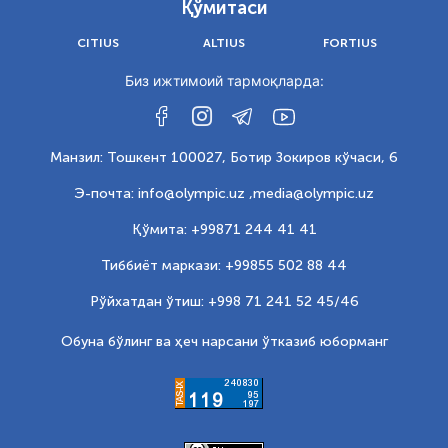
Қўмитаси
CITIUS
ALTIUS
FORTIUS
Биз ижтимоий тармоқларда:
Манзил: Тошкент 100027, Ботир Зокиров кўчаси, 6
Э-почта: info@olympic.uz ,
media@olympic.uz
Қўмита: +99871 244 41 41
Тиббиёт маркази: +99855 502 88 44
Рўйхатдан ўтиш: +998 71 241 52 45/46
Обуна бўлинг ва ҳеч нарсани ўтказиб юборманг