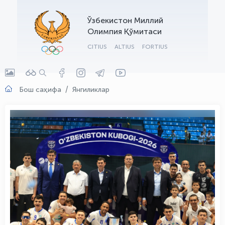
OLYMPCHIK AI - yordamchi
Ўзбекистон Миллий
Онлайн · olympic.uz
Олимпия Қўмитаси
CITIUS
ALTIUS
FORTIUS
Бош саҳифа
Янгиликлар