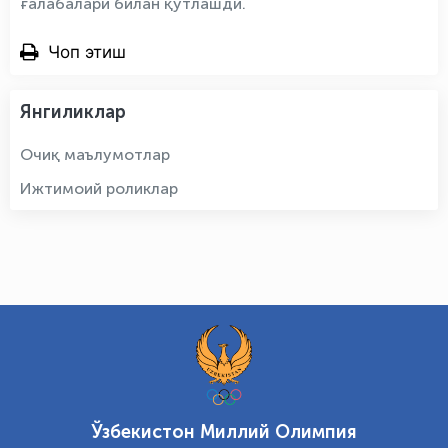
ғалабалари билан қутлашди.
Чоп этиш
Янгиликлар
Очиқ маълумотлар
Ижтимоий роликлар
Ўзбекистон Миллий Олимпия