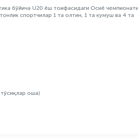
етика бўйича U20 ёш тоифасидаги Осиё чемпионат
тонлик спортчилар 1 та олтин, 1 та кумуш ва 4 та
 тўсиқлар оша)