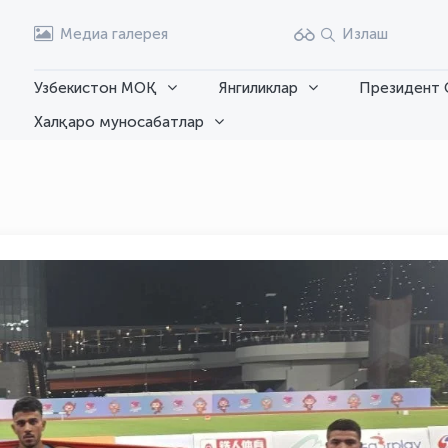
Медиа галерея
Излаш
Узбекистон МОҚ
Янгиликлар
Президент 
Халқаро муносабатлар