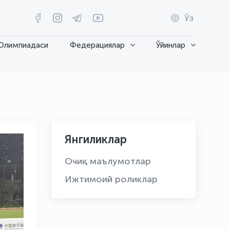
Ўз
Олимпиадаси
Федерациялар
Ўйинлар
Янгиликлар
Очиқ маълумотлар
Ижтимоий роликлар