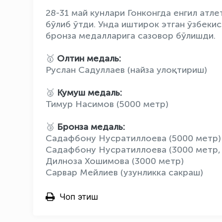
28-31 май кунлари Гонконгда енгил атл
бўлиб ўтди. Унда иштирок этган ўзбекис
бронза медалларига сазовор бўлишди.
🥇
Олтин медаль:
Руслан Садуллаев (найза улоқтириш)
🥈
Кумуш медаль:
Тимур Насимов (5000 метр)
🥉
Бронза медаль:
Садафбону Нусратиллоева (5000 метр)
Садафбону Нусратиллоева (3000 метр,
Дилноза Хошимова (3000 метр)
Сарвар Мейлиев (узунликка сакраш)
Чоп этиш