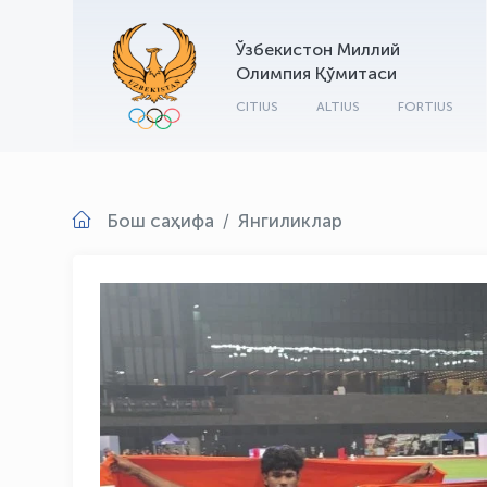
Ўзбекистон Миллий
Олимпия Қўмитаси
CITIUS
ALTIUS
FORTIUS
Бош саҳифа
Янгиликлар