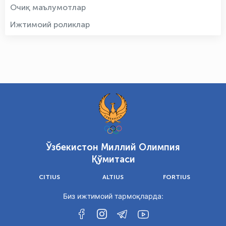
Очиқ маълумотлар
Ижтимоий роликлар
Ўзбекистон Миллий Олимпия
Қўмитаси
CITIUS
ALTIUS
FORTIUS
Биз ижтимоий тармоқларда: