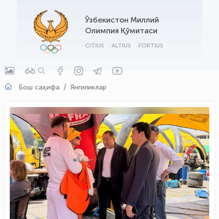
OLYMPCHIK AI - yordamchi
Ўзбекистон Миллий
Онлайн · olympic.uz
Олимпия Қўмитаси
CITIUS
ALTIUS
FORTIUS
Бош саҳифа
Янгиликлар