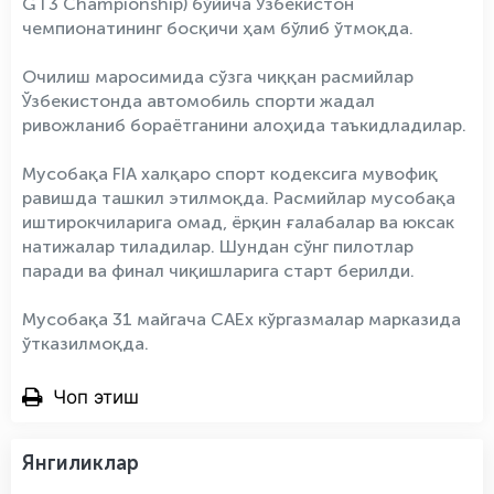
GT3 Championship) бўйича Ўзбекистон
чемпионатининг босқичи ҳам бўлиб ўтмоқда.
Очилиш маросимида сўзга чиққан расмийлар
Ўзбекистонда автомобиль спорти жадал
ривожланиб бораётганини алоҳида таъкидладилар.
Мусобақа FIA халқаро спорт кодексига мувофиқ
равишда ташкил этилмоқда. Расмийлар мусобақа
иштирокчиларига омад, ёрқин ғалабалар ва юксак
натижалар тиладилар. Шундан сўнг пилотлар
паради ва финал чиқишларига старт берилди.
Мусобақа 31 майгача CAEx кўргазмалар марказида
ўтказилмоқда.
Чоп этиш
Янгиликлар