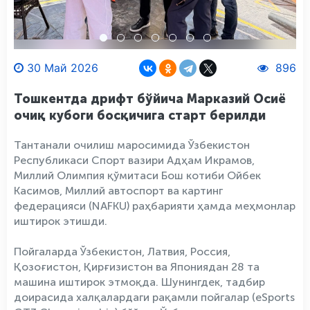
30 Май 2026
896
Тошкентда дрифт бўйича Марказий Осиё
очиқ кубоги босқичига старт берилди
Тантанали очилиш маросимида Ўзбекистон
Республикаси Спорт вазири Адҳам Икрамов,
Миллий Олимпия қўмитаси Бош котиби Ойбек
Касимов, Миллий автоспорт ва картинг
федерацияси (NAFKU) раҳбарияти ҳамда меҳмонлар
иштирок этишди.
Пойгаларда Ўзбекистон, Латвия, Россия,
Қозоғистон, Қирғизистон ва Япониядан 28 та
машина иштирок этмоқда. Шунингдек, тадбир
доирасида халқалардаги рақамли пойгалар (eSports