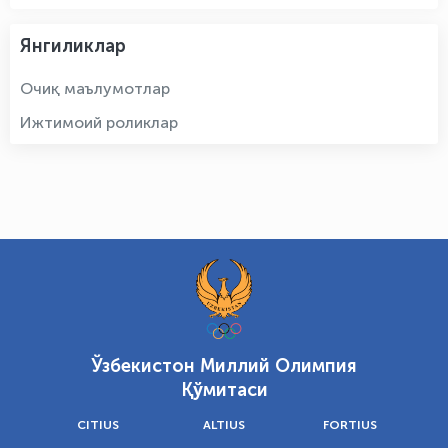
Янгиликлар
Очиқ маълумотлар
Ижтимоий роликлар
Ўзбекистон Миллий Олимпия
Қўмитаси
CITIUS
ALTIUS
FORTIUS