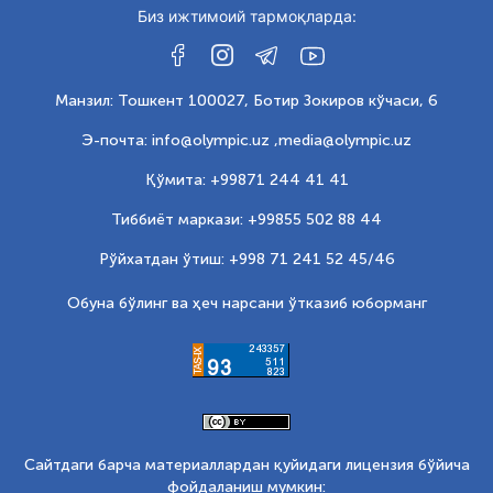
Биз ижтимоий тармоқларда:
Манзил: Тошкент 100027, Ботир Зокиров кўчаси, 6
Э-почта: info@olympic.uz ,
media@olympic.uz
Қўмита: +99871 244 41 41
Тиббиёт маркази: +99855 502 88 44
Рўйхатдан ўтиш: +998 71 241 52 45/46
Обуна бўлинг ва ҳеч нарсани ўтказиб юборманг
Сайтдаги барча материаллардан қуйидаги лицензия бўйича
фойдаланиш мумкин: