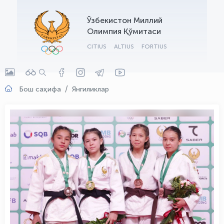
OLYMPCHIK AI - yordamchi
Ўзбекистон Миллий
Онлайн · olympic.uz
Олимпия Қўмитаси
CITIUS
ALTIUS
FORTIUS
Бош саҳифа
Янгиликлар