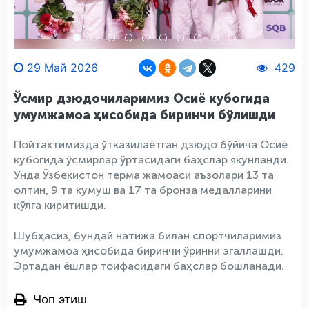
29 Май 2026
429
Ўсмир дзюдочиларимиз Осиё кубогида
умумжамоа ҳисобида биринчи бўлишди
Пойтахтимизда ўтказилаётган дзюдо бўйича Осиё
кубогида ўсмирлар ўртасидаги баҳслар якунланди.
Унда Ўзбекистон терма жамоаси аъзолари 13 та
олтин, 9 та кумуш ва 17 та бронза медалларини
қўлга киритишди.
Шубҳасиз, бундай натижа билан спортчиларимиз
умумжамоа ҳисобида биринчи ўринни эгаллашди.
Эртадан ёшлар тоифасидаги баҳслар бошланади.
Чоп этиш