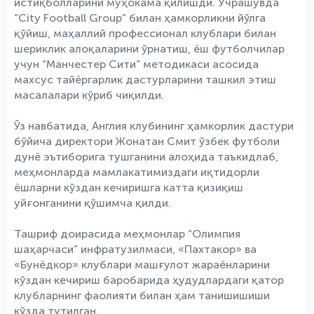
истиқболларини муҳокама қилишди. Учрашувда
“City Football Group” билан ҳамкорликни йўлга
қўйиш, маҳаллий профессионал клублари билан
шериклик алоқаларини ўрнатиш, ёш футболчилар
учун “Манчестер Сити” методикаси асосида
махсус тайёргарлик дастурларини ташкил этиш
масалалари кўриб чиқилди.
Ўз навбатида, Англия клубининг ҳамкорлик дастури
бўйича директори Жонатан Смит ўзбек футболи
дунё эътиборига тушганини алоҳида таъкидлаб,
меҳмонларда мамлакатимиздаги иқтидорли
ёшларни кўздан кечиришга катта қизиқиш
уйғонганини қўшимча қилди.
Ташриф доирасида меҳмонлар “Олимпия
шаҳарчаси” инфратузилмаси, «Пахтакор» ва
«Бунёдкор» клублари машғулот жараёнларини
кўздан кечириш баробарида ҳудудлардаги қатор
клубларнинг фаолияти билан ҳам танишишиши
кўзда тутилган.