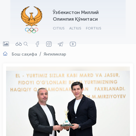
OLYMPCHIK AI - yordamchi
Ўзбекистон Миллий
Онлайн · olympic.uz
Олимпия Қўмитаси
CITIUS
ALTIUS
FORTIUS
Бош саҳифа
Янгиликлар