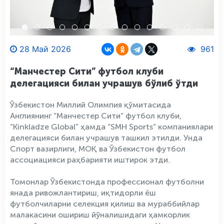
28 Май 2026
961
“Манчестер Сити” футбол клуби
делегацияси билан учрашув бўлиб ўтди
Ўзбекистон Миллий Олимпия қўмитасида
Англиянинг “Манчестер Сити” футбол клуби,
“Kinkladze Global” ҳамда “SMH Sports” компаниялари
делегацияси билан учрашув ташкил этилди. Унда
Спорт вазирлиги, МОҚ ва Ўзбекистон футбол
ассоциацияси раҳбарияти иштирок этди.
Томонлар Ўзбекистонда профессионал футболни
янада ривожлантириш, иқтидорли ёш
футболчиларни селекция қилиш ва мураббийлар
малакасини ошириш йўналишидаги ҳамкорлик