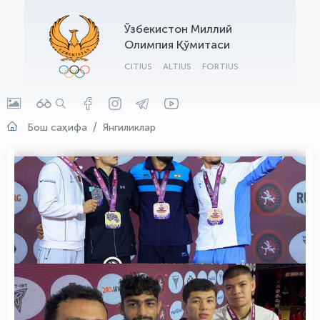
OLYMPCHIK AI - yordamchi
Ўзбекистон Миллий
Онлайн · olympic.uz
Олимпия Қўмитаси
CITIUS
ALTIUS
FORTIUS
Бош саҳифа
Янгиликлар