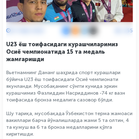
27 Май 2026
655
U23 ёш тоифасидаги курашчиларимиз
Осиё чемпионатида 15 та медаль
жамғаришди
Вьетнамнинг Дананг шаҳрида спорт курашлари
бўйича U23 ёш тоифасидаги Осиё чемпионати
якунланди. Мусобақанинг сўнгги кунида эркин
курашчимиз Фазлиддин Насриддинов -74 кг вазн
тоифасида бронза медалига сазовор бўлди.
Шу тариқа, мусобақада Ўзбекистон терма жамоаси
вакиллари барча йўналишларда жами 5 та олтин, 4
та кумуш ва 6 та бронза медалларини қўлга
киритишди.