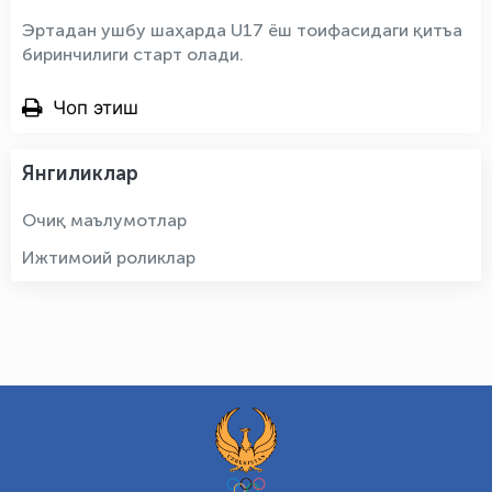
Эртадан ушбу шаҳарда U17 ёш тоифасидаги қитъа
биринчилиги старт олади.
Чоп этиш
Янгиликлар
Очиқ маълумотлар
Ижтимоий роликлар