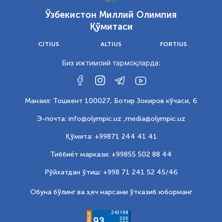
Ўзбекистон Миллий Олимпия
Қўмитаси
CITIUS
ALTIUS
FORTIUS
Биз ижтимоий тармоқларда:
Манзил: Тошкент 100027, Ботир Зокиров кўчаси, 6
Э-почта: info@olympic.uz ,
media@olympic.uz
Қўмита: +99871 244 41 41
Тиббиёт маркази: +99855 502 88 44
Рўйхатдан ўтиш: +998 71 241 52 45/46
Обуна бўлинг ва ҳеч нарсани ўтказиб юборманг