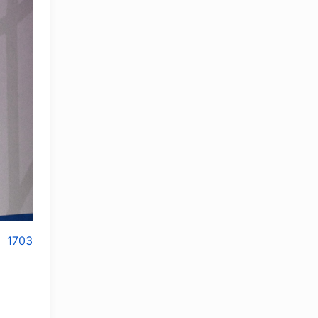
1703
OLYMPCHIK AI - yordamchi
Онлайн · olympic.uz