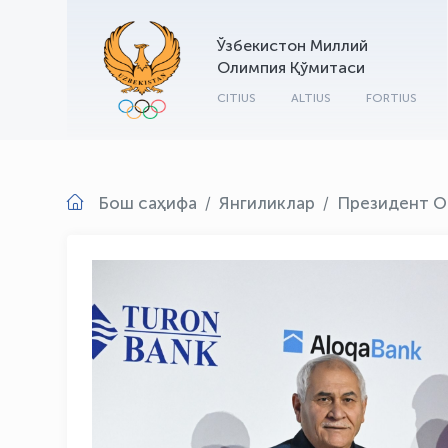
Ўзбекистон Миллий
Олимпия Қўмитаси
CITIUS
ALTIUS
FORTIUS
Бош саҳифа
Янгиликлар
Президент О