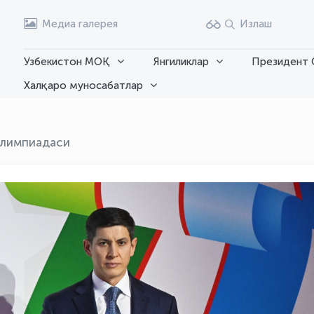
Медиа галерея
Излаш
Узбекистон МОҚ
Янгиликлар
Президент 
Халқаро муносабатлар
лимпиадаси