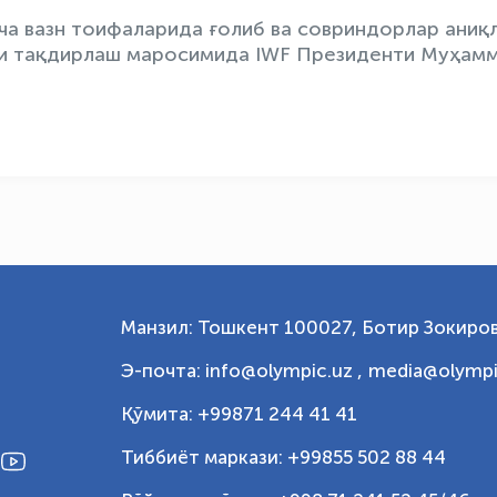
рча вазн тоифаларида ғолиб ва совриндорлар аниқ
ни тақдирлаш маросимида IWF Президенти Муҳам
Манзил: Тошкент 100027, Ботир Зокиров
Э-почта: info@olympic.uz ,
media@olympi
Қўмита: +99871 244 41 41
Тиббиёт маркази: +99855 502 88 44