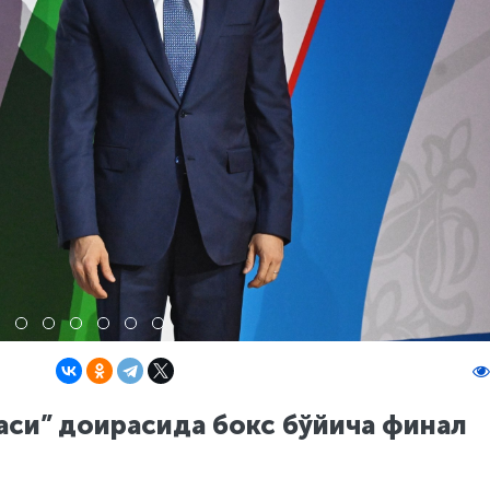
аси” доирасида бокс бўйича финал