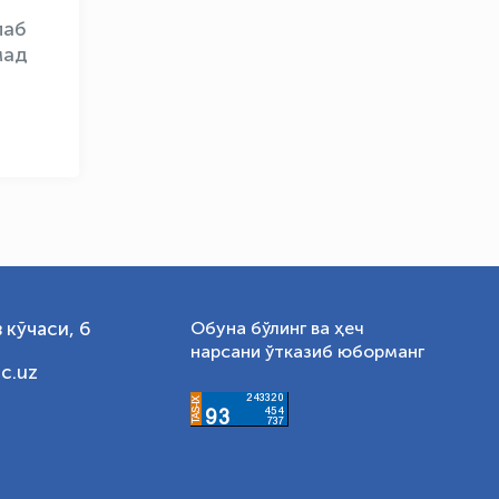
лаб
мад
 кўчаси, 6
Обуна бўлинг ва ҳеч
нарсани ўтказиб юборманг
c.uz