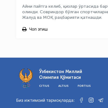
Айни пайтга келиб, қизлар ўртасида ба
олинди. Совриндор бўлган спортчилар
Жалуд ва МОҚ раҳбарияти қатнашди.
Чоп этиш
Ўзбекистон Миллий
Олимпия Қўмитаси
CITIUS
ALTIUS
FORTIUS
Биз ижтимоий тармоқларда: