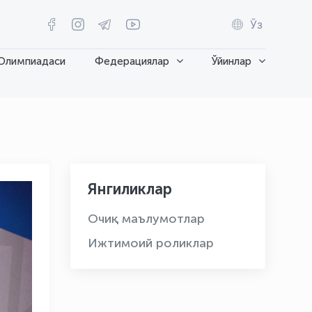
Ўз
Олимпиадаси
Федерациялар
Ўйинлар
Янгиликлар
Очиқ маълумотлар
Ижтимоий роликлар