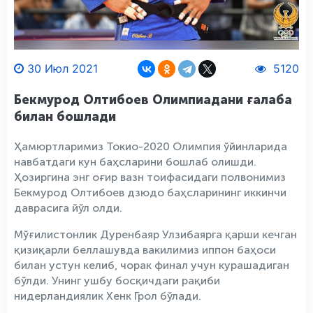
30 Июл 2021
5120
Бекмурод Олтибоев Олимпиадани ғалаба
билан бошлади
Ҳамюртларимиз Токио-2020 Олимпия ўйинларида
навбатдаги кун баҳсларини бошлаб олишди.
Ҳозиргина энг оғир вазн тоифасидаги полвонимиз
Бекмурод Олтибоев дзюдо баҳсларининг иккинчи
даврасига йўл олди.
Мўғилистонлик Дуренбаяр Улзибаярга қарши кечган
қизиқарли беллашувда вакилимиз иппон баҳоси
билан устун келиб, чорак финал учун курашадиган
бўлди. Унинг ушбу босқичдаги рақиби
нидерландиялик Хенк Грол бўлади.