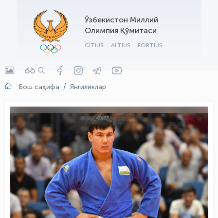
OLYMPCHIK AI - yordamchi
Ўзбекистон Миллий
Онлайн · olympic.uz
Олимпия Қўмитаси
CITIUS
ALTIUS
FORTIUS
Бош саҳифа
Янгиликлар