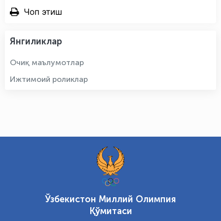
Чоп этиш
Янгиликлар
Очиқ маълумотлар
Ижтимоий роликлар
Ўзбекистон Миллий Олимпия
Қўмитаси