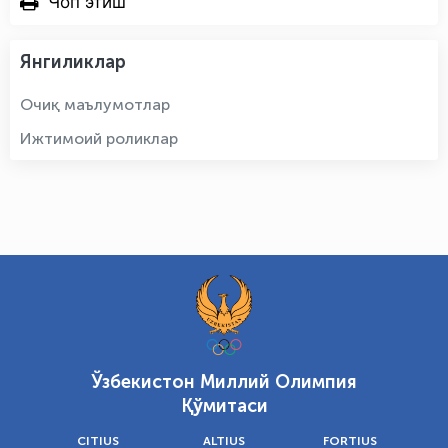
Чоп этиш
Янгиликлар
Очиқ маълумотлар
Ижтимоий роликлар
Ўзбекистон Миллий Олимпия
Қўмитаси
CITIUS
ALTIUS
FORTIUS