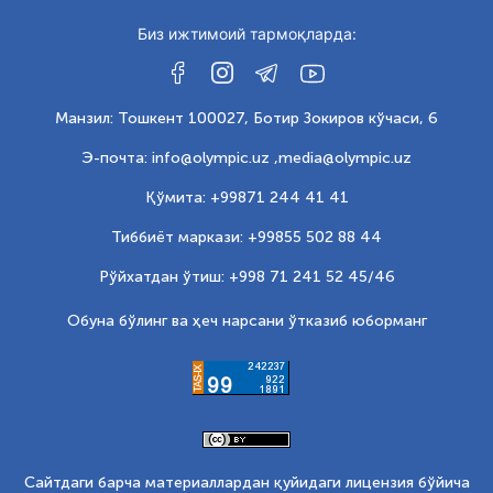
Биз ижтимоий тармоқларда:
Манзил: Тошкент 100027, Ботир Зокиров кўчаси, 6
Э-почта: info@olympic.uz ,
media@olympic.uz
Қўмита: +99871 244 41 41
Тиббиёт маркази: +99855 502 88 44
Рўйхатдан ўтиш: +998 71 241 52 45/46
Обуна бўлинг ва ҳеч нарсани ўтказиб юборманг
Сайтдаги барча материаллардан қуйидаги лицензия бўйича