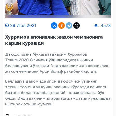
29 Июл 2021
4578
Хуррамов япониялик жаҳон чемпионига
қарши курашди
Дзюдочимиз Муҳаммадкарим Хуррамов
Токио-2020 Олимпия ўйинларидаги иккинчи
беллашувини ўтказди. Унда вакилимизга япониялик
жаҳон чемпиони Арон Вольф рақиблик қилди.
Беллашув давомида япон дзюдочиси ўзининг
техник томондан кучли эканини кўрсатди ва иппон
баҳоси билан ғалаба қозониб, чорак финалга йўл
олди. Энди вакилимиз аралаш жамоавий йўналишда
иштирок этиши мумкин.