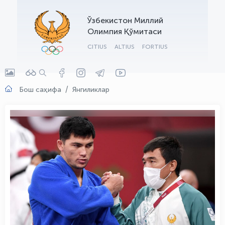
OLYMPCHIK AI - yordamchi
Ўзбекистон Миллий
Онлайн · olympic.uz
Олимпия Қўмитаси
CITIUS
ALTIUS
FORTIUS
Бош саҳифа
Янгиликлар