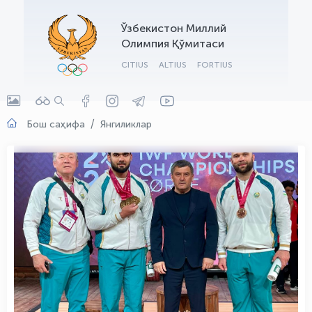
OLYMPCHIK AI - yordamchi
Ўзбекистон Миллий
Онлайн · olympic.uz
Олимпия Қўмитаси
CITIUS
ALTIUS
FORTIUS
Бош саҳифа
Янгиликлар