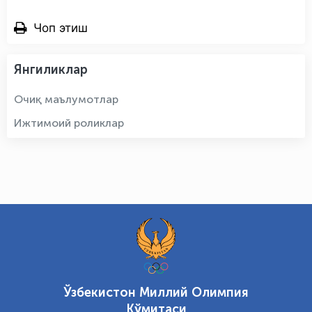
Чоп этиш
Янгиликлар
Очиқ маълумотлар
Ижтимоий роликлар
Ўзбекистон Миллий Олимпия
Қўмитаси