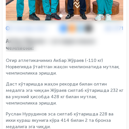
11 Октябр 2025
6771
Акбар Жўраев — уч карра жаҳон
чемпиони!
Оғир атлетикачимиз Акбар Жўраев (-110 кг)
Норвегияда ўтаётган жаҳон чемпионатида мутлақ
чемпионликка эришди.
Даст кўтаришда жаҳон рекорди билан олтин
медалга эга чиққан Жўраев силтаб кўтаришда 232 кг
ва умумий ҳисобда 428 кг билан мутлақ
чемпионликка эришди.
Руслан Нурудинов эса силтаб кўтаришда 228 ва
икки кураш якунига кўра 414 билан 2 та бронза
медалига эга чиқди.