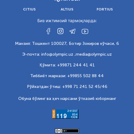
CITIUS
ALTIUS
FORTIUS
Биз ижтимоий тармоқларда:
Манзил: Тошкент 100027, Ботир Зокиров кўчаси, 6
Э-почта: info@olympic.uz ,
media@olympic.uz
Қўмита: +99871 244 41 41
Тиббиёт маркази: +99855 502 88 44
Рўйхатдан ўтиш: +998 71 241 52 45/46
Обуна бўлинг ва ҳеч нарсани ўтказиб юборманг